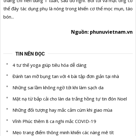
tháng chỉ nên dùng 1 tuần, sau đó nghỉ. Bởi tỏi và mật ong có
thể đây tác dụng phụ là nóng trong khiến cơ thể mọc mụn, táo
bón...
Nguồn: phunuvietnam.vn
TIN NÊN ĐỌC
4 tư thế yoga giúp tiêu hóa dễ dàng
Đánh tan mỡ bụng tan với 4 bài tập đơn giản tại nhà
Những sai lầm không ngờ tới khi làm sạch da
Mặt nạ từ bắp cải cho làn da trắng hồng tự tin đón Noel
Những đối tượng hay mắc cảm cúm khi giao mùa
Vĩnh Phúc thêm 8 ca nghi mắc COVID-19
Mẹo trang điểm thông minh khiến các nàng mê tít