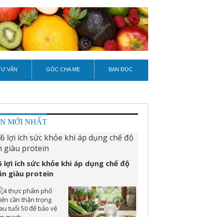
TƯ VẤN
GÓC CHA MẸ
BẠN ĐỌC
IN MỚI NHẤT
6 lợi ích sức khỏe khi áp dụng chế độ
ăn giàu protein