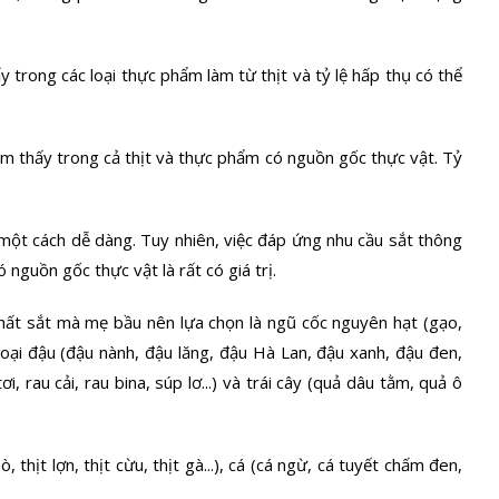
y trong các loại thực phẩm làm từ thịt và tỷ lệ hấp thụ có thể
ìm thấy trong cả thịt và thực phẩm có nguồn gốc thực vật. Tỷ
một cách dễ dàng. Tuy nhiên, việc đáp ứng nhu cầu sắt thông
guồn gốc thực vật là rất có giá trị.
ất sắt mà mẹ bầu nên lựa chọn là ngũ cốc nguyên hạt (gạo,
 loại đậu (đậu nành, đậu lăng, đậu Hà Lan, đậu xanh, đậu đen,
i, rau cải, rau bina, súp lơ...) và trái cây (quả dâu tằm, quả ô
 thịt lợn, thịt cừu, thịt gà...), cá (cá ngừ, cá tuyết chấm đen,