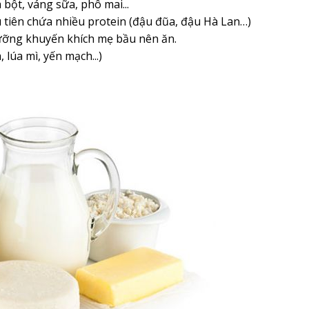
bột, váng sữa, phô mai...
 tiên chứa nhiều protein (đậu đũa, đậu Hà Lan…)
dưỡng khuyến khích mẹ bầu nên ăn.
lúa mì, yến mạch...)