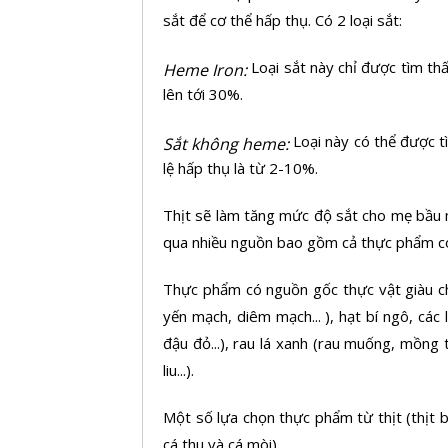
sắt để cơ thể hấp thụ. Có 2 loại sắt:
Loại sắt này chỉ được tìm thấ
Heme Iron:
lên tới 30%.
Loại này có thể được t
Sắt không heme:
lệ hấp thụ là từ 2-10%.
Thịt sẽ làm tăng mức độ sắt cho mẹ bầu 
qua nhiều nguồn bao gồm cả thực phẩm có n
Thực phẩm có nguồn gốc thực vật giàu ch
yến mạch, diêm mạch... ), hạt bí ngô, các
đậu đỏ...), rau lá xanh (rau muống, mồng tơ
liu...).
Một số lựa chọn thực phẩm từ thịt (thịt bò,
cá thu và cá mòi)...