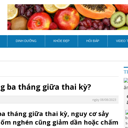
DINH DƯỠNG
KHỎE ĐẸP
HỎI ĐÁP
VIDEO 
T
g ba tháng giữa thai kỳ?
ngày 08/08/2023
ba tháng giữa thai kỳ, nguy cơ sảy
g ốm nghén cũng giảm dần hoặc chấm