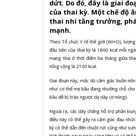
dứt. Do đó, đây là giai đ
của thai kỳ. Một chế độ 
thai nhi tăng trưởng, phá
mạnh.
Theo Tổ chức Y tế thế giới (WHO), lượng
đầu tiên của
thai kỳ
là 1800 kcal mỗi ngà
mang thai ở thời điểm ba tháng giữa tha
tổng cộng là 2100 kcal.
Giai đoạn này, mặc dù cảm giác buồn nôn 
như: cơ thể mẹ bầu đang nhường chỗ cho t
bầu dễ bị
trào ngược dạ dày
(ợ nóng).
Ngoài ra, các dây chằng hỗ trợ phần bụn
điều này có thể gây ra cảm giác đau nhức
kỳ có thể dẫn đến chuột rút cũng như sưn
kích thước ngực ngày càng lớn) và có thể b