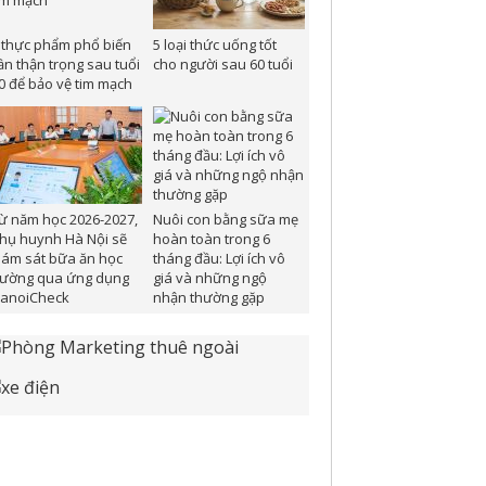
 thực phẩm phổ biến
5 loại thức uống tốt
ần thận trọng sau tuổi
cho người sau 60 tuổi
0 để bảo vệ tim mạch
ừ năm học 2026-2027,
Nuôi con bằng sữa mẹ
hụ huynh Hà Nội sẽ
hoàn toàn trong 6
iám sát bữa ăn học
tháng đầu: Lợi ích vô
ường qua ứng dụng
giá và những ngộ
anoiCheck
nhận thường gặp