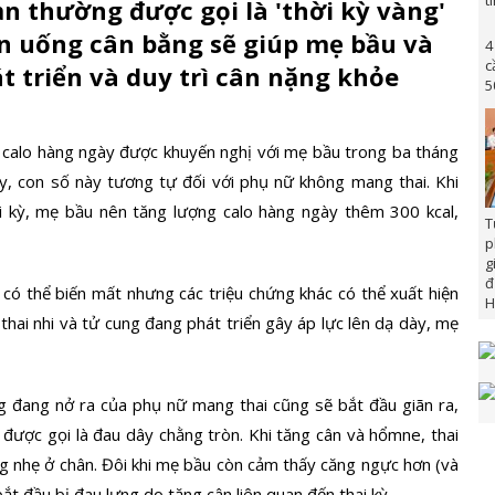
oạn thường được gọi là 'thời kỳ vàng'
ăn uống cân bằng sẽ giúp mẹ bầu và
4
c
t triển và duy trì cân nặng khỏe
5
 calo hàng ngày được khuyến nghị với
mẹ bầu
trong ba tháng
y, con số này tương tự đối với phụ nữ không mang thai. Khi
i kỳ, mẹ bầu nên tăng lượng calo hàng ngày thêm 300 kcal,
T
p
g
đ
có thể biến mất nhưng các triệu chứng khác có thể xuất hiện
H
hai nhi và tử cung đang phát triển gây áp lực lên dạ dày, mẹ
g đang nở ra của phụ nữ mang thai cũng sẽ bắt đầu giãn ra,
 được gọi là đau dây chằng tròn. Khi tăng cân và hổmne, thai
g nhẹ ở chân. Đôi khi mẹ bầu còn cảm thấy căng ngực hơn (và
ắt đầu bị đau lưng do tăng cân liên quan đến thai kỳ.