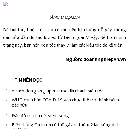
(Ảnh: Unsplash)
Dù búi tóc, buộc tóc cao có thể tiện lợi nhưng dễ gây chứng
đau nửa đầu do tạo lực ép từ bên ngoài. Vì vậy, để tránh tình
trạng này, bạn nên xõa tóc thay vì làm các kiểu tóc đã kể trên.
Nguồn: doanhnghiepvn.vn
TIN NÊN ĐỌC
8 cách đơn giản giúp mái tóc dài nhanh siêu tốc
WHO cảnh báo COVID-19 vẫn chưa thể trở thành bệnh
đặc hữu
Đậu đỏ trị phù nề, viêm sưng…
Biến chủng Omicron có thể gây ra thêm 2 làn sóng dịch