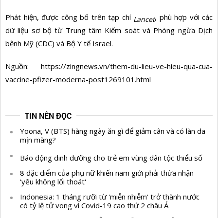
Phát hiện, được công bố trên tạp chí
, phù hợp với các
Lancet
dữ liệu sơ bộ từ Trung tâm Kiểm soát và Phòng ngừa Dịch
bệnh Mỹ (CDC) và Bộ Y tế Israel.
Nguồn: https://zingnews.vn/them-du-lieu-ve-hieu-qua-cua-
vaccine-pfizer-moderna-post1269101.html
TIN NÊN ĐỌC
Yoona, V (BTS) hàng ngày ăn gì để giảm cân và có làn da
mịn màng?
Báo động dinh dưỡng cho trẻ em vùng dân tộc thiểu số
8 đặc điểm của phụ nữ khiến nam giới phải thừa nhận
'yêu không lối thoát'
Indonesia: 1 tháng rưỡi từ 'miễn nhiễm' trở thành nước
có tỷ lệ tử vong vì Covid-19 cao thứ 2 châu Á