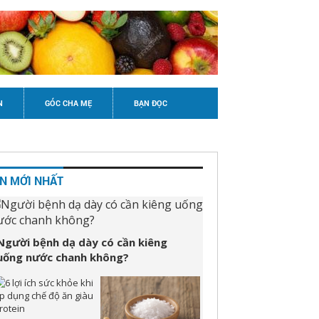
N
GÓC CHA MẸ
BẠN ĐỌC
IN MỚI NHẤT
Người bệnh dạ dày có cần kiêng
uống nước chanh không?