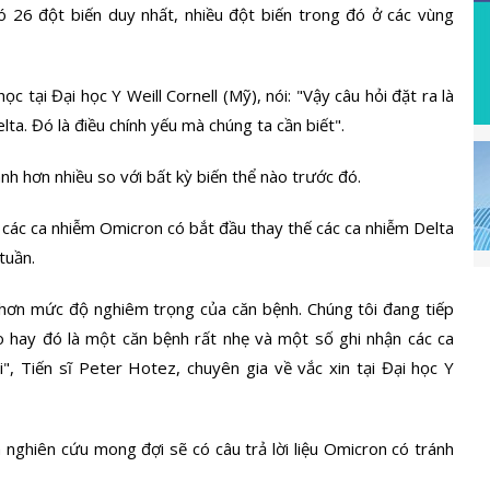
 26 đột biến duy nhất, nhiều đột biến trong đó ở các vùng
c tại Đại học Y Weill Cornell (Mỹ), nói: "Vậy câu hỏi đặt ra là
ta. Đó là điều chính yếu mà chúng ta cần biết".
nh hơn nhiều so với bất kỳ biến thể nào trước đó.
u các ca nhiễm Omicron có bắt đầu thay thế các ca nhiễm Delta
tuần.
õ hơn mức độ nghiêm trọng của căn bệnh. Chúng tôi đang tiếp
 hay đó là một căn bệnh rất nhẹ và một số ghi nhận các ca
, Tiến sĩ Peter Hotez, chuyên gia về vắc xin tại Đại học Y
 nghiên cứu mong đợi sẽ có câu trả lời liệu Omicron có tránh