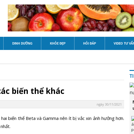
DINH DƯỠNG
KHỎE ĐẸP
HỎI ĐÁP
VIDEO TƯ VẤ
T
ác biến thể khác
ngày 30/11/2021
 hai biến thể Beta và Gamma nên ít bị vắc xin ảnh hưởng hơn.
 nhất.