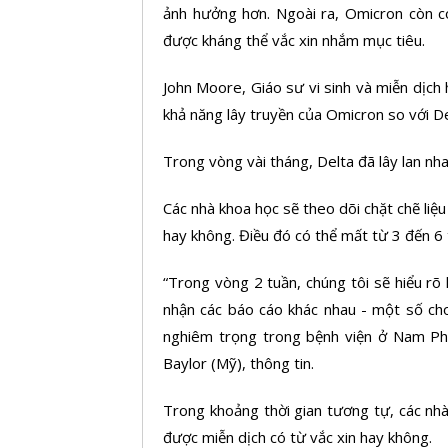
ảnh hưởng hơn. Ngoài ra, Omicron còn có
được kháng thể vắc xin nhắm mục tiêu.
John Moore, Giáo sư vi sinh và miễn dịch họ
khả năng lây truyền của Omicron so với Del
Trong vòng vài tháng, Delta đã lây lan nha
Các nhà khoa học sẽ theo dõi chặt chẽ liệ
hay không. Điều đó có thể mất từ 3 đến 6 
“Trong vòng 2 tuần, chúng tôi sẽ hiểu r
nhận các báo cáo khác nhau - một số cho
nghiêm trọng trong bệnh viện ở Nam Phi"
Baylor (Mỹ), thông tin.
Trong khoảng thời gian tương tự, các nhà
được miễn dịch có từ vắc xin hay không.