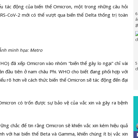
ểu tác động của biến thể Omicron, một trong những câu hỏi
6
SARS-CoV-2 mới có thể vượt qua biến thể Delta thống trị toàn
á
g
Ảnh minh họa: Metro
WHO) đã xếp Omicron vào nhóm "biến thể gây lo ngại" chỉ vài
5
c
lần đầu tiên ở nam châu Phi. WHO cho biết đang phối hợp với
hiểu rõ hơn về cách thức biến thể Omicron sẽ tác động đến đại
Omicron có trốn được sự bảo vệ của vắc xin và gây ra bệnh
vững chắc để tin rằng Omicron sẽ khiến vắc xin kém hiệu quả
nh với hai biến thể Beta và Gamma, khiến chúng ít bị vắc xin