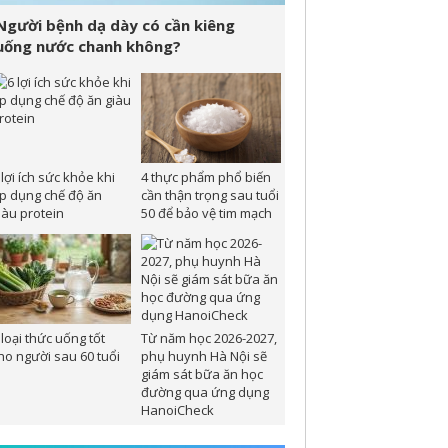
Người bệnh dạ dày có cần kiêng
uống nước chanh không?
 lợi ích sức khỏe khi
4 thực phẩm phổ biến
p dụng chế độ ăn
cần thận trọng sau tuổi
iàu protein
50 để bảo vệ tim mạch
 loại thức uống tốt
Từ năm học 2026-2027,
ho người sau 60 tuổi
phụ huynh Hà Nội sẽ
giám sát bữa ăn học
đường qua ứng dụng
HanoiCheck