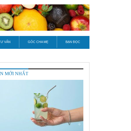
TƯ VẤN
GÓC CHA MẸ
BẠN ĐỌC
IN MỚI NHẤT