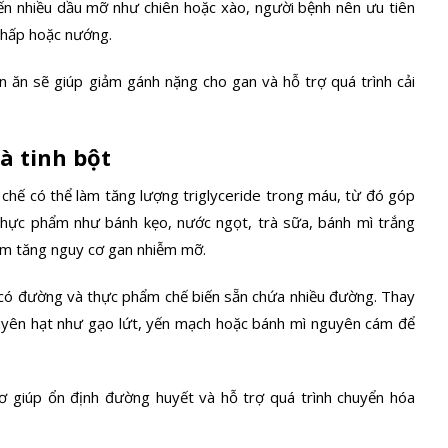
n nhiều dầu mỡ như chiên hoặc xào, người bệnh nên ưu tiên
, hấp hoặc nướng.
n ăn sẽ giúp giảm gánh nặng cho gan và hỗ trợ quá trình cải
à tinh bột
 chế có thể làm tăng lượng triglyceride trong máu, từ đó góp
 thực phẩm như bánh kẹo, nước ngọt, trà sữa, bánh mì trắng
àm tăng nguy cơ gan nhiễm mỡ.
 có đường và thực phẩm chế biến sẵn chứa nhiều đường. Thay
guyên hạt như gạo lứt, yến mạch hoặc bánh mì nguyên cám để
 giúp ổn định đường huyết và hỗ trợ quá trình chuyển hóa