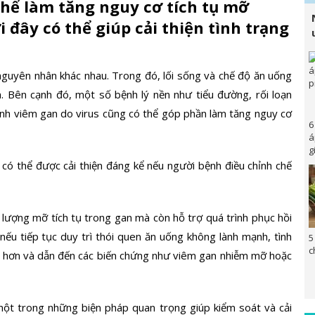
thể làm tăng nguy cơ tích tụ mỡ
i đây có thể giúp cải thiện tình trạng
nguyên nhân khác nhau. Trong đó, lối sống và chế độ ăn uống
n. Bên cạnh đó, một số bệnh lý nền như tiểu đường, rối loạn
ệnh viêm gan do virus cũng có thể góp phần làm tăng nguy cơ
6
á
g
có thể được cải thiện đáng kể nếu người bệnh điều chỉnh chế
 lượng mỡ tích tụ trong gan mà còn hỗ trợ quá trình phục hồi
nếu tiếp tục duy trì thói quen ăn uống không lành mạnh, tình
5
c
ng hơn và dẫn đến các biến chứng như viêm gan nhiễm mỡ hoặc
ột trong những biện pháp quan trọng giúp kiểm soát và cải