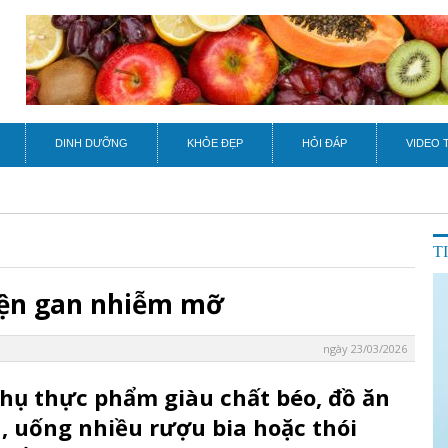
DINH DƯỠNG
KHỎE ĐẸP
HỎI ĐÁP
VIDEO 
T
hiện gan nhiễm mỡ
ngày 23/03/2026
thụ thực phẩm giàu chất béo, đồ ăn
, uống nhiều rượu bia hoặc thói