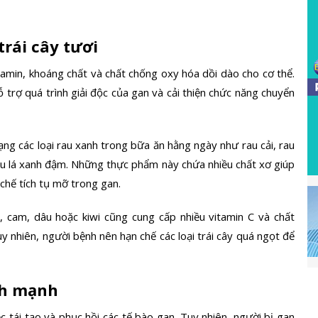
rái cây tươi
tamin, khoáng chất và chất chống oxy hóa dồi dào cho cơ thể.
trợ quá trình giải độc của gan và cải thiện chức năng chuyển
g các loại rau xanh trong bữa ăn hằng ngày như rau cải, rau
 rau lá xanh đậm. Những thực phẩm này chứa nhiều chất xơ giúp
hế tích tụ mỡ trong gan.
i, cam, dâu hoặc kiwi cũng cung cấp nhiều vitamin C và chất
y nhiên, người bệnh nên hạn chế các loại trái cây quá ngọt để
nh mạnh
c tái tạo và phục hồi các tế bào gan. Tuy nhiên, người bị gan