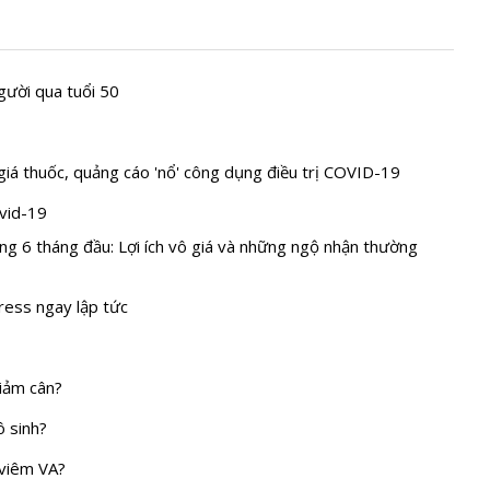
gười qua tuổi 50
 giá thuốc, quảng cáo 'nổ' công dụng điều trị COVID-19
vid-19
g 6 tháng đầu: Lợi ích vô giá và những ngộ nhận thường
ress ngay lập tức
iảm cân?
ô sinh?
 viêm VA?