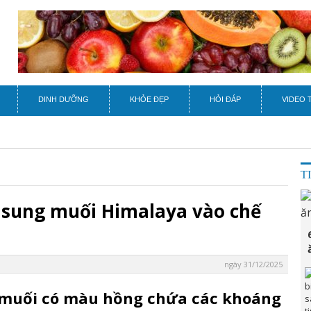
DINH DƯỠNG
KHỎE ĐẸP
HỎI ĐÁP
VIDEO 
T
ổ sung muối Himalaya vào chế
ngày 31/12/2025
 muối có màu hồng chứa các khoáng