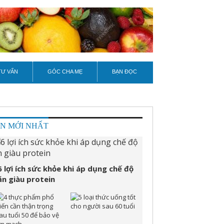
TƯ VẤN
GÓC CHA MẸ
BẠN ĐỌC
IN MỚI NHẤT
6 lợi ích sức khỏe khi áp dụng chế độ
ăn giàu protein