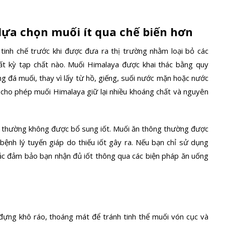
lựa chọn muối ít qua chế biến hơn
 tinh chế trước khi được đưa ra thị trường nhằm loại bỏ các
bất kỳ tạp chất nào. Muối Himalaya được khai thác bằng quy
ng đá muối, thay vì lấy từ hồ, giếng, suối nước mặn hoặc nước
 cho phép muối Himalaya giữ lại nhiều khoáng chất và nguyên
nó thường không được bổ sung iốt. Muối ăn thông thường được
ệnh lý tuyến giáp do thiếu iốt gây ra. Nếu bạn chỉ sử dụng
ắc đảm bảo bạn nhận đủ iốt thông qua các biện pháp ăn uống
ựng khô ráo, thoáng mát để tránh tinh thể muối vón cục và