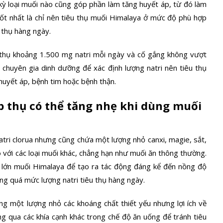
 kỳ loại muối nào cũng góp phần làm tăng huyết áp, từ đó làm
ốt nhất là chỉ nên tiêu thụ muối Himalaya ở mức độ phù hợp
u thụ hàng ngày.
 thụ khoảng 1.500 mg natri mỗi ngày và cố gắng không vượt
 chuyên gia dinh dưỡng để xác định lượng natri nên tiêu thụ
huyết áp, bệnh tim hoặc bệnh thận.
p thụ có thể tăng nhẹ khi dùng muối
atri clorua nhưng cũng chứa một lượng nhỏ
canxi, magie, sắt,
 với các loại muối khác, chẳng hạn như muối ăn thông thường.
g lớn muối Himalaya để tạo ra tác động đáng kể đến nồng độ
ng quá mức lượng natri tiêu thụ hàng ngày.
g một lượng nhỏ các khoáng chất thiết yếu nhưng lợi ích về
g qua các khía cạnh khác trong chế độ ăn uống để tránh tiêu