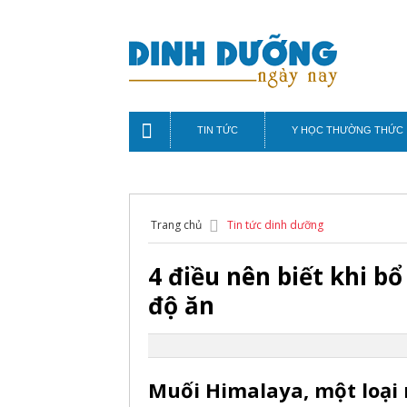
TIN TỨC
Y HỌC THƯỜNG THỨC
Trang chủ
Tin tức dinh dưỡng
4 điều nên biết khi b
độ ăn
Muối Himalaya, một loại