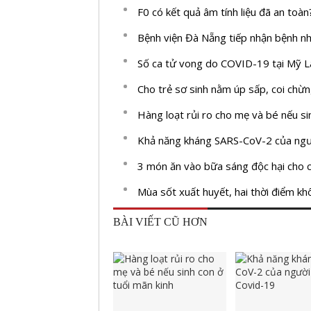
F0 có kết quả âm tính liệu đã an toàn
Bệnh viện Đà Nẵng tiếp nhận bệnh n
Số ca tử vong do COVID-19 tại Mỹ L
Cho trẻ sơ sinh nằm úp sấp, coi chừ
Hàng loạt rủi ro cho mẹ và bé nếu si
Khả năng kháng SARS-CoV-2 của ngư
3 món ăn vào bữa sáng độc hại cho c
Mùa sốt xuất huyết, hai thời điểm kh
BÀI VIẾT CŨ HƠN