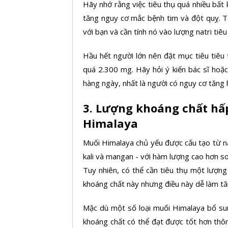
Hãy nhớ rằng việc tiêu thụ quá nhiều bất
tăng nguy cơ mắc bệnh tim và đột quỵ. T
với bạn và cần tính nó vào lượng natri tiê
Hầu hết người lớn nên đặt mục tiêu tiêu
quá 2.300 mg. Hãy hỏi ý kiến bác sĩ hoặc
hàng ngày, nhất là người có nguy cơ tăng 
3. Lượng khoáng chất hấ
Himalaya
Muối Himalaya chủ yếu được cấu tạo từ n
kali và mangan - với hàm lượng cao hơn so
Tuy nhiên, có thể cần tiêu thụ một lượn
khoáng chất này nhưng điều này dễ làm tă
Mặc dù một số loại muối Himalaya bổ sun
khoáng chất có thể đạt được tốt hơn thôn