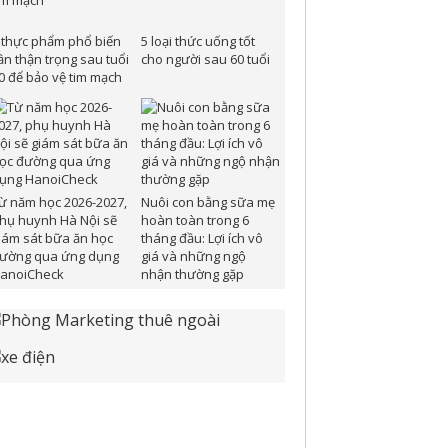
 thực phẩm phổ biến
5 loại thức uống tốt
ần thận trọng sau tuổi
cho người sau 60 tuổi
0 để bảo vệ tim mạch
ừ năm học 2026-2027,
Nuôi con bằng sữa mẹ
hụ huynh Hà Nội sẽ
hoàn toàn trong 6
iám sát bữa ăn học
tháng đầu: Lợi ích vô
ường qua ứng dụng
giá và những ngộ
anoiCheck
nhận thường gặp