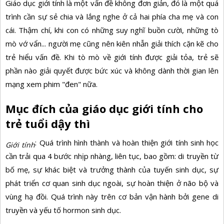
Giáo dục giới tính
là một vấn đề không đơn giản, đó là một quá
trình cần sự sẻ chia và lắng nghe ở cả hai phía cha mẹ và con
cái. Thậm chí, khi con có những suy nghĩ buồn cười, những tò
mò vớ vẩn... người mẹ cũng nên kiên nhẫn giải thích cặn kẽ cho
trẻ hiểu vấn đề. Khi tò mò về giới tính được giải tỏa, trẻ sẽ
phần nào giải quyết được bức xúc và không dành thời gian lên
mạng xem phim "đen" nữa.
Mục đích của giáo dục giới tính cho
trẻ tuổi dậy thì
: Quá trình hình thành và hoàn thiện giới tính sinh học
Giới tính
cần trải qua 4 bước nhịp nhàng, liên tục, bao gồm: di truyền từ
bố mẹ, sự khác biệt và trưởng thành của tuyến sinh dục, sự
phát triển cơ quan sinh dục ngoài, sự hoàn thiện ở não bộ và
vùng hạ đồi. Quá trình này trên cơ bản vận hành bởi gene di
truyền và yếu tố hormon sinh dục.