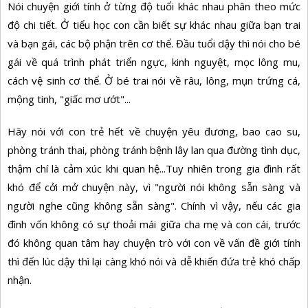
Nói chuyện giới tính ở từng độ tuổi khác nhau phân theo mức
độ chi tiết. Ở tiểu học con cần biết sự khác nhau giữa bạn trai
và bạn gái, các bộ phận trên cơ thể. Đầu tuổi dậy thì nói cho bé
gái về quá trình phát triển ngực, kinh nguyệt, mọc lông mu,
cách vệ sinh cơ thể. Ở bé trai nói về râu, lông, mụn trứng cá,
mộng tinh, "giấc mơ ướt"...
Hãy nói với con trẻ hết về chuyện yêu đương, bao cao su,
phòng tránh thai, phòng tránh bệnh lây lan qua đường tình dục,
thậm chí là cảm xúc khi quan hệ...Tuy nhiên trong gia đình rất
khó để cởi mở chuyện này, vì "người nói không sẵn sàng và
người nghe cũng không sẵn sàng". Chính vì vậy, nếu các gia
đình vốn không có sự thoải mái giữa cha mẹ và con cái, trước
đó không quan tâm hay chuyện trò với con về vấn đề giới tính
thì đến lúc dậy thì lại càng khó nói và dễ khiến đứa trẻ khó chấp
nhận.