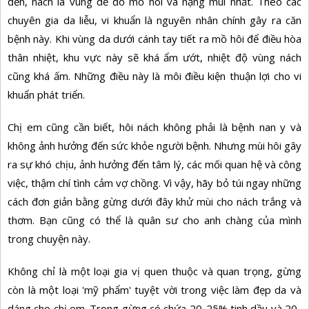
đến, nách là vùng dễ đổ mồ hôi và nặng mùi nhất. Theo các
chuyên gia da liễu, vi khuẩn là nguyên nhân chính gây ra căn
bệnh này. Khi vùng da dưới cánh tay tiết ra mồ hôi để điều hòa
thân nhiệt, khu vực này sẽ khá ẩm ướt, nhiệt độ vùng nách
cũng khá ấm. Những điều này là môi điều kiện thuận lợi cho vi
khuẩn phát triển.
Chị em cũng cần biết, hôi nách không phải là bệnh nan y và
không ảnh hưởng đến sức khỏe người bệnh. Nhưng mùi hôi gây
ra sự khó chịu, ảnh hưởng đến tâm lý, các mối quan hệ và công
việc, thậm chí tình cảm vợ chồng. Vì vậy, hãy bỏ túi ngay những
cách đơn giản bằng gừng dưới đây khử mùi cho nách trắng và
thơm. Bạn cũng có thể là quân sư cho anh chàng của mình
trong chuyện này.
Không chỉ là một loại gia vị quen thuộc và quan trọng, gừng
còn là một loại 'mỹ phẩm' tuyệt vời trong việc làm đẹp da và
dáng cho chị em. Trong gừng có chứa 20-25% tinh dầu và 20-