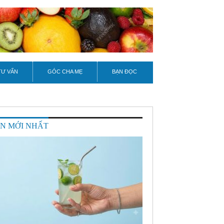
TƯ VẤN
GÓC CHA MẸ
BẠN ĐỌC
IN MỚI NHẤT