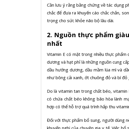
Cần lưu ý rằng bằng chứng về tác dụng ph
chắc để đưa ra khuyến cáo chắc chắn, son
trọng cho sức khỏe não bộ lâu dài.
2. Nguồn thực phẩm giàu 
nhất
Vitamin E có mặt trong nhiều thực phẩm 
dương và hạt phỉ là những nguồn cung cấp 
dầu hướng dương, dầu mầm lúa mì và dầu 
như bông cải xanh, ớt chuông đỏ và bí đ
Do là
vitamin tan trong chất béo, vitami
có chứa chất béo không bão hòa lành mạnh
hợp có thể hỗ trợ quá trình hấp thu vitami
Đối với thực phẩm bổ sung, người dùng n
khuyến nghị của chuyên gia y tế. Việc bổ