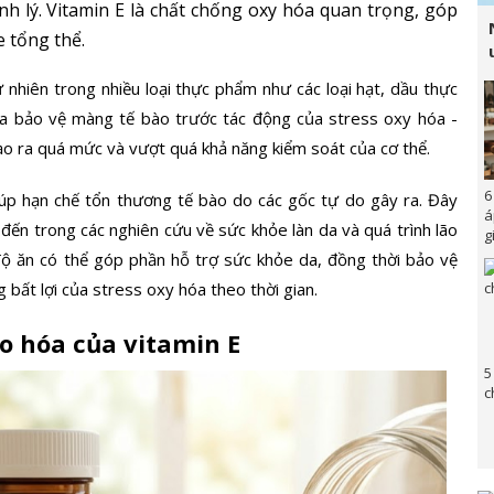
h lý. Vitamin E là chất chống oxy hóa quan trọng, góp
e tổng thể.
ự nhiên trong nhiều loại thực phẩm như các loại hạt, dầu thực
ia bảo vệ màng tế bào trước tác động của stress oxy hóa -
tạo ra quá mức và vượt quá khả năng kiểm soát của cơ thể.
6
iúp hạn chế tổn thương tế bào do các gốc tự do gây ra. Đây
á
đến trong các nghiên cứu về sức khỏe làn da và quá trình lão
g
 độ ăn có thể góp phần hỗ trợ sức khỏe da, đồng thời bảo vệ
bất lợi của stress oxy hóa theo thời gian.
o hóa của vitamin E
5
c