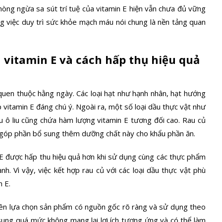
òng ngừa sa sút trí tuệ của vitamin E hiện vẫn chưa đủ vững
g việc duy trì sức khỏe mạch máu nói chung là nền tảng quan
vitamin E và cách hấp thụ hiệu quả
quen thuộc hằng ngày. Các loại hạt như hạnh nhân, hạt hướng
vitamin E đáng chú ý. Ngoài ra, một số loại dầu thực vật như
ô liu cũng chứa hàm lượng vitamin E tương đối cao. Rau củ
ỏ góp phần bổ sung thêm dưỡng chất này cho khẩu phần ăn.
n E được hấp thu hiệu quả hơn khi sử dụng cùng các thực phẩm
. Vì vậy, việc kết hợp rau củ với các loại dầu thực vật phù
n E.
ên lựa chọn sản phẩm có nguồn gốc rõ ràng và sử dụng theo
 sung quá mức không mang lại lợi ích tương ứng và có thể làm