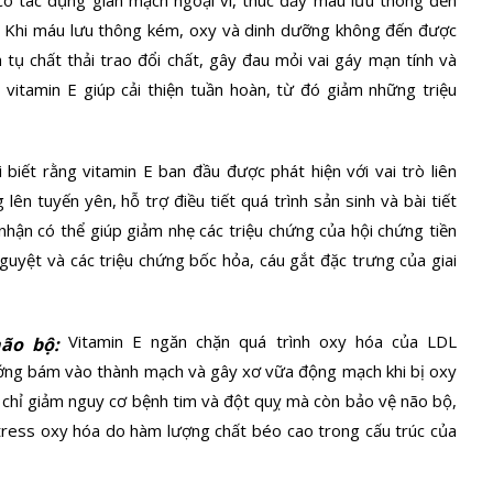
. Khi máu lưu thông kém, oxy và dinh dưỡng không đến được
 tụ chất thải trao đổi chất, gây đau mỏi vai gáy mạn tính và
 vitamin E giúp cải thiện tuần hoàn, từ đó giảm những triệu
i biết rằng vitamin E ban đầu được phát hiện với vai trò liên
lên tuyến yên, hỗ trợ điều tiết quá trình sản sinh và bài tiết
hận có thể giúp giảm nhẹ các triệu chứng của hội chứng tiền
nguyệt
và các triệu chứng bốc hỏa, cáu gắt đặc trưng của giai
Vitamin E ngăn chặn quá trình oxy hóa của LDL
ão bộ:
hướng bám vào thành mạch và gây xơ vữa động mạch khi bị oxy
chỉ giảm nguy cơ bệnh tim và đột quỵ mà còn bảo vệ não bộ,
stress oxy hóa do hàm lượng chất béo cao trong cấu trúc của