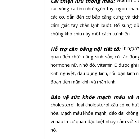
Cải thiện lưu thông máu:
các vùng xa tim như ngón tay, ngón chân
các cơ, dẫn đến cơ bắp căng cứng và tích
cảm giác tay chân lạnh buốt. Bổ sung đủ
chứng khó chịu này một cách tự nhiên.
Ít ngườ
Hỗ trợ cân bằng nội tiết tố:
quan đến chức năng sinh sản; có tác động 
hormone nữ. Nhờ đó, vitamin E được ghi n
kinh nguyệt, đau bụng kinh,
rối loạn kinh 
đoạn tiền
mãn kinh
và mãn kinh.
Bảo vệ sức khỏe mạch máu và n
cholesterol, loại cholesterol xấu có xu 
hóa. Mạch máu khỏe mạnh, dẻo dai không 
vì não là cơ quan đặc biệt nhạy cảm với 
nó.