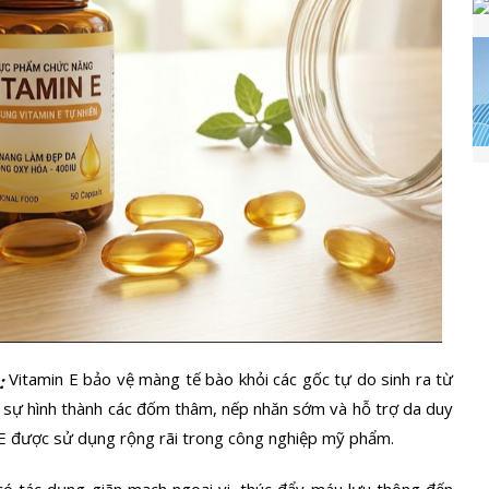
Vitamin E bảo vệ màng tế bào khỏi các gốc tự do sinh ra từ
:
ừa sự hình thành các đốm thâm, nếp nhăn sớm và hỗ trợ da duy
n E được sử dụng rộng rãi trong công nghiệp mỹ phẩm.
có tác dụng giãn mạch ngoại vi, thúc đẩy máu lưu thông đến