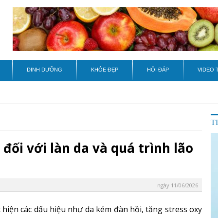
DINH DƯỠNG
KHỎE ĐẸP
HỎI ĐÁP
VIDEO 
T
ì đối với làn da và quá trình lão
ngày 11/06/2026
 hiện các dấu hiệu như da kém đàn hồi, tăng stress oxy