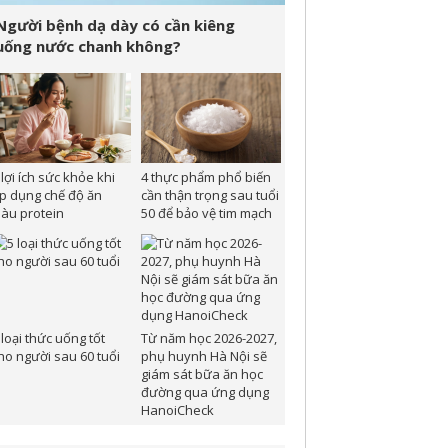
Người bệnh dạ dày có cần kiêng
uống nước chanh không?
 lợi ích sức khỏe khi
4 thực phẩm phổ biến
p dụng chế độ ăn
cần thận trọng sau tuổi
iàu protein
50 để bảo vệ tim mạch
 loại thức uống tốt
Từ năm học 2026-2027,
ho người sau 60 tuổi
phụ huynh Hà Nội sẽ
giám sát bữa ăn học
đường qua ứng dụng
HanoiCheck