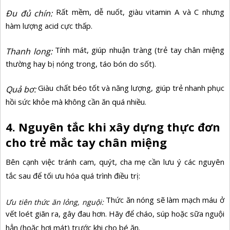
Rất mềm, dễ nuốt, giàu
vitamin A
và C nhưng
Đu đủ chín:
hàm lượng acid cực thấp.
Tính mát, giúp nhuận tràng (trẻ tay chân miệng
Thanh long:
thường hay bị nóng trong, táo bón do sốt).
Giàu chất béo tốt và năng lượng, giúp trẻ nhanh phục
Quả bơ:
hồi sức khỏe mà không cần ăn quá nhiều.
4. Nguyên tắc khi xây dựng thực đơn
cho trẻ mắc tay chân miệng
Bên cạnh việc tránh cam, quýt, cha mẹ cần lưu ý các nguyên
tắc sau để tối ưu hóa quá trình điều trị:
Thức ăn nóng sẽ làm mạch máu ở
Ưu tiên thức ăn lỏng, nguội:
vết loét giãn ra, gây đau hơn. Hãy để cháo, súp hoặc sữa nguội
hẳn (hoặc hơi mát) trước khi cho bé ăn.