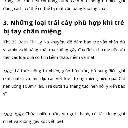
trạng sốt cao nếu chỉ uống nước cam mà không bù điện giải
đúng cách, cơ thể có thể bị mất cân bằng khoáng chất.
3. Những loại trái cây phù hợp khi trẻ
bị tay chân miệng
ThS.BS Bạch Thị Ly Na khuyên, để đảm bảo trẻ vẫn nhận đủ
vitamin và khoáng chất mà không gây đau đớn, cha mẹ nên ưu
tiên các loại quả có tính kiềm thấp, mềm và mát:
: Là thức uống tự nhiên, giúp bù nước, bổ sung điện giải
Dừa
(kali, natri) và làm dịu các vết loét trong miệng hiệu quả. Chỉ
nên uống 100ml/ lần. Trẻ dưới 12 tháng tuổi nên hỏi ý kiến bác
sĩ.
Chứa nhiều nước, vị ngọt thanh, có tác dụng giải
Dưa hấu:
nhiệt và không gây xót vết loét.