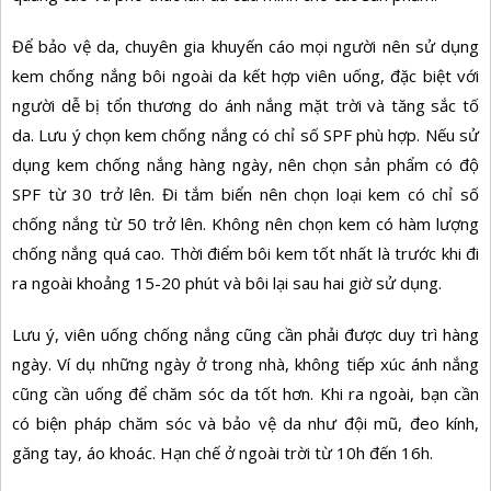
Để bảo vệ da, chuyên gia khuyến cáo mọi người nên sử dụng
kem chống nắng bôi ngoài da kết hợp viên uống, đặc biệt với
người dễ bị tổn thương do ánh nắng mặt trời và tăng sắc tố
da. Lưu ý chọn kem chống nắng có chỉ số SPF phù hợp. Nếu sử
dụng kem chống nắng hàng ngày, nên chọn sản phẩm có độ
SPF từ 30 trở lên. Đi tắm biển nên chọn loại kem có chỉ số
chống nắng từ 50 trở lên. Không nên chọn kem có hàm lượng
chống nắng quá cao. Thời điểm bôi kem tốt nhất là trước khi đi
ra ngoài khoảng 15-20 phút và bôi lại sau hai giờ sử dụng.
Lưu ý, viên uống chống nắng cũng cần phải được duy trì hàng
ngày. Ví dụ những ngày ở trong nhà, không tiếp xúc ánh nắng
cũng cần uống để chăm sóc da tốt hơn. Khi ra ngoài, bạn cần
có biện pháp chăm sóc và bảo vệ da như đội mũ, đeo kính,
găng tay, áo khoác. Hạn chế ở ngoài trời từ 10h đến 16h.