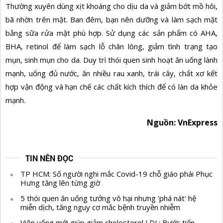
Thường xuyên dùng xịt khoáng cho dịu da và giảm bớt mồ hôi,
bã nhờn trên mặt. Ban đêm, bạn nên dưỡng và làm sạch mặt
bằng sữa rửa mặt phù hợp. Sử dụng các sản phẩm có AHA,
BHA, retinol để làm sạch lỗ chân lông, giảm tình trạng tạo
mụn, sinh mụn cho da. Duy trì thói quen sinh hoạt ăn uống lành
mạnh, uống đủ nước, ăn nhiều rau xanh, trái cây, chất xơ kết
hợp vận động và hạn chế các chất kích thích để có làn da khỏe
mạnh.
Nguồn: VnExpress
TIN NÊN ĐỌC
TP HCM: Số người nghi mắc Covid-19 chỗ giáo phái Phục
Hưng tăng lên từng giờ
5 thói quen ăn uống tưởng vô hại nhưng 'phá nát' hệ
miễn dịch, tăng nguy cơ mắc bệnh truyền nhiễm
Viên uống mới giúp giảm cholesterol LDL: Bước tiến