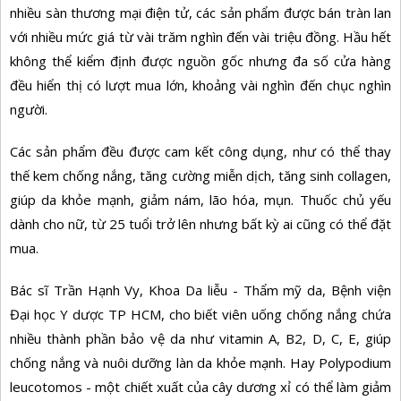
nhiều sàn thương mại điện tử, các sản phẩm được bán tràn lan
với nhiều mức giá từ vài trăm nghìn đến vài triệu đồng. Hầu hết
không thể kiểm định được nguồn gốc nhưng đa số cửa hàng
đều hiển thị có lượt mua lớn, khoảng vài nghìn đến chục nghìn
người.
Các sản phẩm đều được cam kết công dụng, như có thể thay
thế kem chống nắng, tăng cường miễn dịch, tăng sinh collagen,
giúp da khỏe mạnh, giảm nám, lão hóa, mụn. Thuốc chủ yếu
dành cho nữ, từ 25 tuổi trở lên nhưng bất kỳ ai cũng có thể đặt
mua.
Bác sĩ Trần Hạnh Vy, Khoa Da liễu - Thẩm mỹ da, Bệnh viện
Đại học Y dược TP HCM, cho biết viên uống chống nắng chứa
nhiều thành phần bảo vệ da như vitamin A, B2, D, C, E, giúp
chống nắng và nuôi dưỡng làn da khỏe mạnh. Hay Polypodium
leucotomos - một chiết xuất của cây dương xỉ có thể làm giảm