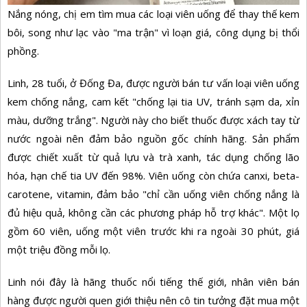
Nắng nóng, chị em tìm mua các loại viên uống để thay thế kem
bôi, song như lạc vào "ma trận" vì loạn giá, công dụng bị thổi
phồng.
Linh, 28 tuổi, ở Đống Đa, được người bán tư vấn loại viên uống
kem chống nắng, cam kết "chống lại tia UV, tránh sạm da, xỉn
màu, dưỡng trắng". Người này cho biết thuốc được xách tay từ
nước ngoài nên đảm bảo nguồn gốc chính hãng. Sản phẩm
được chiết xuất từ quả lựu và trà xanh, tác dụng chống lão
hóa, hạn chế tia UV đến 98%. Viên uống còn chứa canxi, beta-
carotene, vitamin, đảm bảo "chỉ cần uống viên chống nắng là
đủ hiệu quả, không cần các phương pháp hỗ trợ khác". Một lọ
gồm 60 viên, uống một viên trước khi ra ngoài 30 phút, giá
một triệu đồng mỗi lọ.
Linh nói đây là hãng thuốc nổi tiếng thế giới, nhân viên bán
hàng được người quen giới thiệu nên cô tin tưởng đặt mua một