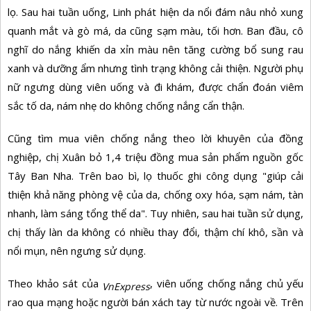
lọ. Sau hai tuần uống, Linh phát hiện da nổi đám nâu nhỏ xung
quanh mắt và gò má, da cũng sạm màu, tối hơn. Ban đầu, cô
nghĩ do nắng khiến da xỉn màu nên tăng cường bổ sung rau
xanh và dưỡng ẩm nhưng tình trạng không cải thiện. Người phụ
nữ ngưng dùng viên uống và đi khám, được chẩn đoán viêm
sắc tố da, nám nhẹ do không chống nắng cẩn thận.
Cũng tìm mua viên chống nắng theo lời khuyên của đồng
nghiệp, chị Xuân bỏ 1,4 triệu đồng mua sản phẩm nguồn gốc
Tây Ban Nha. Trên bao bì, lọ thuốc ghi công dụng "giúp cải
thiện khả năng phòng vệ của da, chống oxy hóa, sạm nám, tàn
nhanh, làm sáng tổng thể da". Tuy nhiên, sau hai tuần sử dụng,
chị thấy làn da không có nhiều thay đổi, thậm chí khô, sần và
nổi mụn, nên ngưng sử dụng.
Theo khảo sát của
, viên uống chống nắng chủ yếu
VnExpress
rao qua mạng hoặc người bán xách tay từ nước ngoài về. Trên