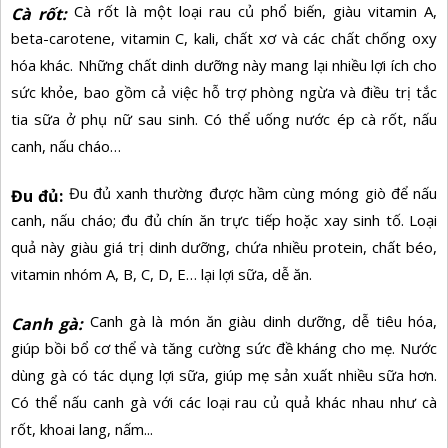
Cà rốt là một loại rau củ phổ biến, giàu vitamin A,
Cà rốt:
beta-carotene, vitamin C, kali, chất xơ và các chất chống oxy
hóa khác. Những chất dinh dưỡng này mang lại nhiều lợi ích cho
sức khỏe, bao gồm cả việc hỗ trợ phòng ngừa và điều trị tắc
tia sữa ở phụ nữ sau sinh. Có thể uống nước ép cà rốt, nấu
canh, nấu cháo…
Đu đủ xanh thường được hầm cùng móng giò để nấu
Đu đủ:
canh, nấu cháo; đu đủ chín ăn trực tiếp hoặc xay sinh tố. Loại
quả này giàu giá trị dinh dưỡng, chứa nhiều protein, chất béo,
vitamin nhóm A, B, C, D, E… lại lợi sữa, dễ ăn.
Canh gà là món ăn giàu dinh dưỡng, dễ tiêu hóa,
Canh gà:
giúp bồi bổ cơ thể và tăng cường sức đề kháng cho mẹ. Nước
dùng gà có tác dụng lợi sữa, giúp mẹ sản xuất nhiều sữa hơn.
Có thể nấu canh gà với các loại rau củ quả khác nhau như cà
rốt, khoai lang, nấm...