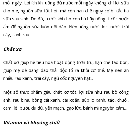
mỗi ngày. Lợi ích khi uống đủ nước mỗi ngày không chỉ lợi sữa
cho mẹ, nguồn sữa tốt hơn mà còn hạn chế nguy cơ bị tắc tia
sữa sau sinh. Do đó, trước khi cho con bú hãy uống 1 cốc nước
ấm để nguồn sữa luôn dồi dào. Nên uống nước lọc, nước trái
cây, canh rau...
Chất xơ
Chất xơ giúp hệ tiêu hóa hoạt động trơn tru, hạn chế táo bón,
giúp mẹ dễ dàng đào thải độc tố ra khỏi cơ thể. Mẹ nên ăn
nhiều rau xanh, trái cây, ngũ cốc nguyên hạt...
Một số thực phẩm giàu chất xơ tốt, lợi sữa như rau bồ công
anh, rau bina, bông cải xanh, cải xoăn, súp lơ xanh, táo, chuối,
cam, lê, bưởi, đu đủ, yến mạch, gạo lứt, bánh mì nguyên cám...
Vitamin và khoáng chất