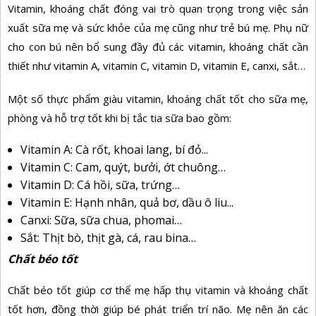
Vitamin, khoáng chất đóng vai trò quan trọng trong việc sản
xuất sữa mẹ và sức khỏe của mẹ cũng như trẻ bú mẹ. Phụ nữ
cho con bú nên bổ sung đầy đủ các vitamin, khoáng chất cần
thiết như vitamin A, vitamin C, vitamin D, vitamin E, canxi, sắt…
Một số thực phẩm giàu vitamin, khoáng chất tốt cho sữa mẹ,
phòng và hỗ trợ tốt khi bị tắc tia sữa bao gồm:
Vitamin A: Cà rốt, khoai lang, bí đỏ...
Vitamin C: Cam, quýt, bưởi, ớt chuông…
Vitamin D: Cá hồi, sữa, trứng…
Vitamin E: Hạnh nhân, quả bơ, dầu ô liu...
Canxi: Sữa, sữa chua, phomai…
Sắt: Thịt bò, thịt gà, cá, rau bina…
Chất béo tốt
Chất béo tốt giúp cơ thể mẹ hấp thụ vitamin và khoáng chất
tốt hơn, đồng thời giúp bé phát triển trí não. Mẹ nên ăn các