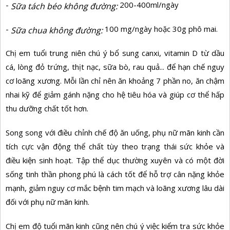
-
200-400ml/ngày
Sữa tách béo không đường:
-
100 mg/ngày hoặc 30g phô mai.
Sữa chua không đường:
Chị em tuổi trung niên chú ý bổ sung canxi, vitamin D từ dầu
cá, lòng đỏ trứng, thịt nạc, sữa bò, rau quả... để hạn chế nguy
cơ loãng xương. Mỗi lần chỉ nên ăn khoảng 7 phần no, ăn chậm
nhai kỹ để giảm gánh nặng cho hệ tiêu hóa và giúp cơ thể hấp
thu dưỡng chất tốt hơn.
Song song với điều chỉnh chế độ ăn uống, phụ nữ mãn kinh cần
tích cực vận động thể chất tùy theo trạng thái sức khỏe và
điều kiện sinh hoạt. Tập thể dục thường xuyên và có một đời
sống tinh thần phong phú là cách tốt để hỗ trợ cân nặng khỏe
mạnh, giảm nguy cơ mắc bệnh tim mạch và loãng xương lâu dài
đối với phụ nữ mãn kinh.
Chị em độ tuổi mãn kinh cũng nên chú ý việc kiểm tra sức khỏe