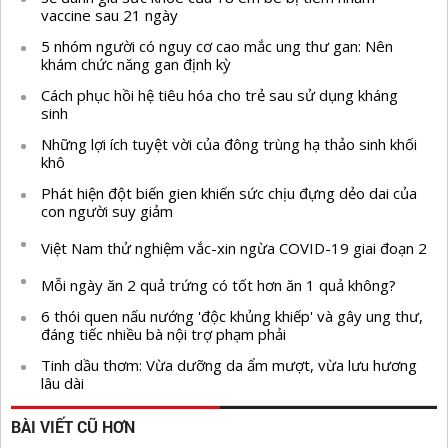
vaccine sau 21 ngày
5 nhóm người có nguy cơ cao mắc ung thư gan: Nên
khám chức năng gan định kỳ
Cách phục hồi hệ tiêu hóa cho trẻ sau sử dụng kháng
sinh
Những lợi ích tuyệt vời của đông trùng hạ thảo sinh khối
khô
Phát hiện đột biến gien khiến sức chịu đựng dẻo dai của
con người suy giảm
Việt Nam thử nghiệm vắc-xin ngừa COVID-19 giai đoạn 2
Mỗi ngày ăn 2 quả trứng có tốt hơn ăn 1 quả không?
6 thói quen nấu nướng 'độc khủng khiếp' và gây ung thư,
đáng tiếc nhiều bà nội trợ phạm phải
Tinh dầu thơm: Vừa dưỡng da ẩm mượt, vừa lưu hương
lâu dài
BÀI VIẾT CŨ HƠN