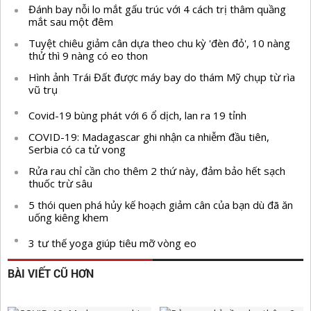
Đánh bay nỗi lo mắt gấu trúc với 4 cách trị thâm quầng
mắt sau một đêm
Tuyệt chiêu giảm cân dựa theo chu kỳ 'đèn đỏ', 10 nàng
thử thì 9 nàng có eo thon
Hình ảnh Trái Đất được máy bay do thám Mỹ chụp từ rìa
vũ trụ
Covid-19 bùng phát với 6 ổ dịch, lan ra 19 tỉnh
COVID-19: Madagascar ghi nhận ca nhiễm đầu tiên,
Serbia có ca tử vong
Rửa rau chỉ cần cho thêm 2 thứ này, đảm bảo hết sạch
thuốc trừ sâu
5 thói quen phá hủy kế hoạch giảm cân của bạn dù đã ăn
uống kiêng khem
3 tư thế yoga giúp tiêu mỡ vòng eo
BÀI VIẾT CŨ HƠN