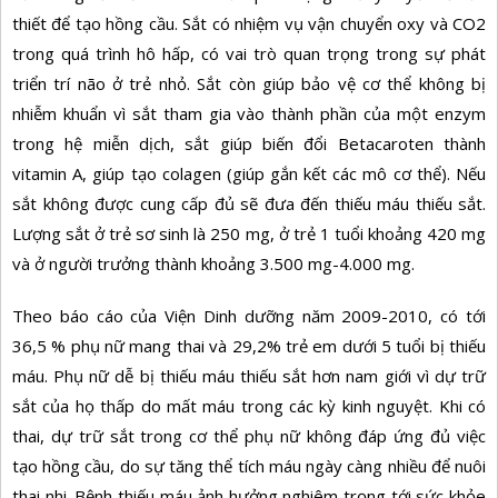
thiết để tạo hồng cầu. Sắt có nhiệm vụ vận chuyển oxy và CO2
trong quá trình hô hấp, có vai trò quan trọng trong sự phát
triển trí não ở trẻ nhỏ. Sắt còn giúp bảo vệ cơ thể không bị
nhiễm khuẩn vì sắt tham gia vào thành phần của một enzym
trong hệ miễn dịch, sắt giúp biến đổi Betacaroten thành
vitamin A, giúp tạo colagen (giúp gắn kết các mô cơ thể). Nếu
sắt không được cung cấp đủ sẽ đưa đến thiếu máu thiếu sắt.
Lượng sắt ở trẻ sơ sinh là 250 mg, ở trẻ 1 tuổi khoảng 420 mg
và ở người trưởng thành khoảng 3.500 mg-4.000 mg.
Theo báo cáo của Viện Dinh dưỡng năm 2009-2010, có tới
36,5 % phụ nữ mang thai và 29,2% trẻ em dưới 5 tuổi bị thiếu
máu. Phụ nữ dễ bị thiếu máu thiếu sắt hơn nam giới vì dự trữ
sắt của họ thấp do mất máu trong các kỳ kinh nguyệt. Khi có
thai, dự trữ sắt trong cơ thể phụ nữ không đáp ứng đủ việc
tạo hồng cầu, do sự tăng thể tích máu ngày càng nhiều để nuôi
thai nhi. Bệnh thiếu máu ảnh hưởng nghiêm trọng tới sức khỏe