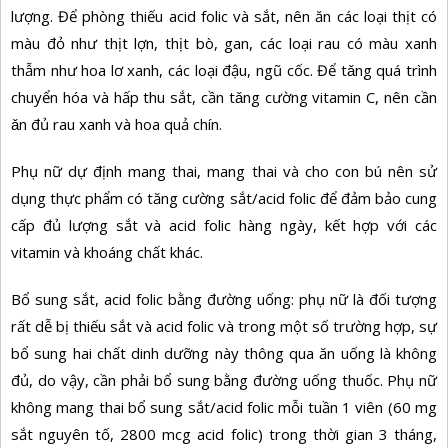
lượng. Để phòng thiếu acid folic và sắt, nên ăn các loại thịt có
màu đỏ như thịt lợn, thịt bò, gan, các loại rau có màu xanh
thẫm như hoa lơ xanh, các loại đậu, ngũ cốc. Để tǎng quá trình
chuyển hóa và hấp thu sắt, cần tǎng cường vitamin C, nên cần
ǎn đủ rau xanh và hoa quả chín.
Phụ nữ dự định mang thai, mang thai và cho con bú nên sử
dụng thực phẩm có tăng cường sắt/acid folic để đảm bảo cung
cấp đủ lượng sắt và acid folic hàng ngày, kết hợp với các
vitamin và khoáng chất khác.
Bổ sung sắt, acid folic bằng đường uống: phụ nữ là đối tượng
rất dễ bị thiếu sắt và acid folic và trong một số trường hợp, sự
bổ sung hai chất dinh dưỡng này thông qua ăn uống là không
đủ, do vậy, cần phải bổ sung bằng đường uống thuốc. Phụ nữ
không mang thai bổ sung sắt/acid folic mỗi tuần 1 viên (60 mg
sắt nguyên tố, 2800 mcg acid folic) trong thời gian 3 tháng,