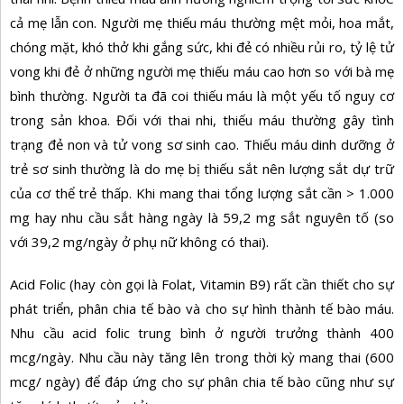
cả mẹ lẫn con. Người mẹ thiếu máu thường mệt mỏi, hoa mắt,
chóng mặt, khó thở khi gắng sức, khi đẻ có nhiều rủi ro, tỷ lệ tử
vong khi đẻ ở những người mẹ thiếu máu cao hơn so với bà mẹ
bình thường. Người ta đã coi thiếu máu là một yếu tố nguy cơ
trong sản khoa. Đối với thai nhi, thiếu máu thường gây tình
trạng đẻ non và tử vong sơ sinh cao. Thiếu máu dinh dưỡng ở
trẻ sơ sinh thường là do mẹ bị thiếu sắt nên lượng sắt dự trữ
của cơ thể trẻ thấp. Khi mang thai tổng lượng sắt cần > 1.000
mg hay nhu cầu sắt hàng ngày là 59,2 mg sắt nguyên tố (so
với 39,2 mg/ngày ở phụ nữ không có thai).
Acid Folic (hay còn gọi là Folat, Vitamin B9) rất cần thiết cho sự
phát triển, phân chia tế bào và cho sự hình thành tế bào máu.
Nhu cầu acid folic trung bình ở người trưởng thành 400
mcg/ngày. Nhu cầu này tăng lên trong thời kỳ mang thai (600
mcg/ ngày) để đáp ứng cho sự phân chia tế bào cũng như sự