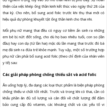
thiện của việc khép ống thần kinh kết thúc vào ngày thứ 28 của
thai kỳ. Cho nên, bổ sung acid folic trước khi thụ thai mới có
hiệu quả dự phòng khuyết tật ống thần kinh cho thai nhi.
Mỗi phụ nữ mang thai đều có nguy cơ tiềm ẩn sinh ra những
em bé bị nứt đốt sống, cho dù họ bao nhiêu tuổi, con so (lần
đầu) hay con dạ (từ lần hai) mặc dù lần mang thai trước đó bà
mẹ đã sinh ra đứa trẻ khỏe mạnh. Tuy vậy, một số trường hợp
phụ nữ cần phải bổ sung acid folic (theo chỉ định của nhân viên
y tế) sau:
Các giải pháp phòng chống thiếu sắt và acid folic
Ǎn uống hợp lý, đa dạng các loại thực phẩm là biện pháp phòng
chống thiếu vi chất tốt nhất. Trước và trong khi có thai, cần có
khẩu phần ǎn đủ số lượng và cân đối về chất lượng để đảm
bảo cung cấp đủ vitamin, các khoáng chất và các yếu tố vi