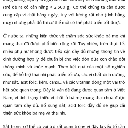
(trẻ đẻ ra có cân nặng < 2.500 g). Cơ thể chúng ta cần được
cung cấp vi chất hàng ngày, tuy với lượng rất nhỏ (tính bằng
mcg) nhưng phải đủ thì cơ thể mới có thể phát triển tốt được.
Ở nước ta, những kiến thức về chăm sóc sức khỏe bà mẹ khi
mang thai đã được phổ biến rộng rãi. Tuy nhiên, trên thực tế,
nhiều phụ nữ không được tiếp cận đầy đủ những thông tin về
dinh dưỡng hợp lý để chuẩn bị cho việc đón đứa con chào đời
thông minh và khỏe mạnh. Theo kết quả của một số nghiên
cứu, để hỗ trợ thai nhi phát triển tối ưu, các vi chất dinh dưỡng
như sắt, axit folic, kẽm, canxi... và các vitamin đóng một vai trò
hết sức quan trọng. Đây là vấn đề đang được quan tâm ở Việt
Nam, vì tình trạng thiếu vi chất ở bà mẹ mang thai chưa được
quan tâm đầy đủ. Bổ sung sắt, acid folic đầy đủ sẽ giúp cải
thiện sức khỏe bà mẹ và thai nhi.
Sắt trong cơ thể có vai trò rất quan trọng vì đây là yếu tố cần