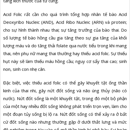
tăng kích thước của tử cung.
Acid Folic rất cần cho quá trình tổng hợp nhân tế bào Acid
Deoxyribo Nucleic (AND), Acid Ribo Nucleic (ARN) và protein;
cho sự hình thành nhau thai; sự tăng trưởng của bào thai. Do
số lượng tế bào hồng cầu gia tăng theo sự gia tăng của khối
lượng máu và do tăng thải folate qua nước tiểu trong khi mang
thai, nên phụ nữ mang thai thường hay thiếu acid folic. Sự thiếu
hụt này sẽ làm thiếu máu hồng cầu; nguy cơ sẩy thai cao; sinh
non, sinh con nhẹ cân.
Đặc biệt, việc thiếu acid folic có thể gây khuyết tật ống thần
kinh của thai nhi, gây nứt đốt sống và não úng thủy (não có
nước). Nứt đốt sống là một khuyết tật, trong đó một bộ phận
của một hay nhiều đốt sống không phát triển trọn vẹn, làm cho
một đoạn tủy sống bị lộ ra. Nứt đốt sống có thể xảy ra ở bất
cứ đốt sống nào nhưng thường gặp ở dưới thắt lưng và mức
độ nghiêm trọng tùy vào số mô thần kinh bị phô bày. Sự hoàn