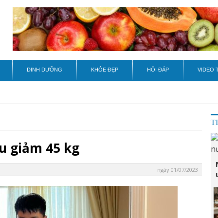
DINH DƯỠNG
KHỎE ĐẸP
HỎI ĐÁP
VIDEO 
T
au giảm 45 kg
ngày 01/07/2023