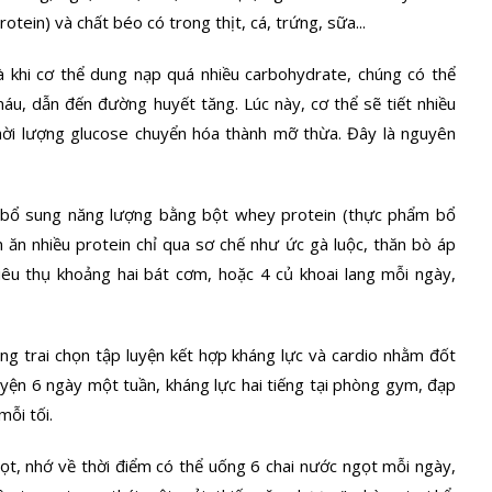
tein) và chất béo có trong thịt, cá, trứng, sữa...
 khi cơ thể dung nạp quá nhiều carbohydrate, chúng có thể
u, dẫn đến đường huyết tăng. Lúc này, cơ thể sẽ tiết nhiều
thời lượng glucose chuyển hóa thành mỡ thừa. Đây là nguyên
m bổ sung năng lượng bằng bột whey protein (thực phẩm bổ
 ăn nhiều protein chỉ qua sơ chế như ức gà luộc, thăn bò áp
tiêu thụ khoảng hai bát cơm, hoặc 4 củ khoai lang mỗi ngày,
ng trai chọn tập luyện kết hợp kháng lực và cardio nhằm đốt
uyện 6 ngày một tuần, kháng lực hai tiếng tại phòng gym, đạp
ỗi tối.
gọt, nhớ về thời điểm có thể uống 6 chai nước ngọt mỗi ngày,