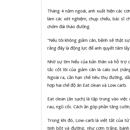
Tháng 4 năm ngoái, anh xuất hiện các cơ
làm các xét nghiệm, chụp chiếu, bác sĩ
chớm đái tháo đường.
"Nếu tôi không giảm cân, bệnh sẽ thật sự
rằng đây là động lực để anh quyết tâm lấy 
Nhờ sự tìm hiểu của bản thân và hỗ trợ 
tắc cốt lõi của giảm cân là calo out (năn
Ngoài ra, cần hạn chế tiêu thụ đường, d
hợp hai chế độ ăn Eat clean và Low carb.
Eat clean (ăn sạch) là tập trung vào việc
rau, ngũ cốc. Cách ăn góp phần tăng cườn
Trong khi đó, Low-carb là viết tắt của t
tinh bột và đường, như cơm trắng, bánh 