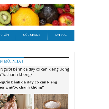
TƯ VẤN
GÓC CHA MẸ
BẠN ĐỌC
IN MỚI NHẤT
Người bệnh dạ dày có cần kiêng
uống nước chanh không?