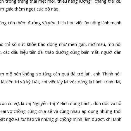
ôn trong trạng thái mệt mỏi, thiếu năng lượng", chàng trai kể,
ảm giác thèm ngọt của bộ não.
không còn thèm đường và yêu thích hơn việc ăn uống lành mạnh
 các chỉ số sức khỏe báo động như men gan, mỡ máu, mỡ nội
t, các dấu hiệu tiền đái tháo đường cũng biến mất, người đàn
ảm mỡ nên không sợ tăng cân quá đà trở lại", anh Thịnh nói.
 kiên trì và kỷ luật, coi việc lấy lại vóc dáng là hành trình dài,
còn có vợ, là chị Nguyễn Thị Y Bình đồng hành, đôn đốc và hỗ
 Hai vợ chồng cùng chia sẻ và cùng nhau áp dụng những thói
 bất ngờ và tự hào về những gì chồng mình làm được", chị Bình