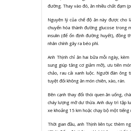
đường. Thay vào đó, ăn nhiều chất đạm (pro
Nguyên lý của chế độ ăn này được cho là
chuyển hóa thành đường glucose trong má
insulin (để ổn định đường huyết), đồng 
nhân chính gây ra béo phì.
Anh Thịnh chỉ ăn hai bữa mỗi ngày, kè
sung giúp tăng cơ giảm mỡ), ưu tiên món
chảo, rau cải xanh luộc. Người đàn ông 
tuyệt đối không ăn món chiên, xào, rán.
Bên cạnh thay đổi thói quen ăn uống, chà
cháy lượng mỡ dư thừa. Anh duy trì tập l
xe khoảng 15 km hoặc chạy bộ một tiếng m
Thời gian đầu, anh Thịnh liên tục thèm n