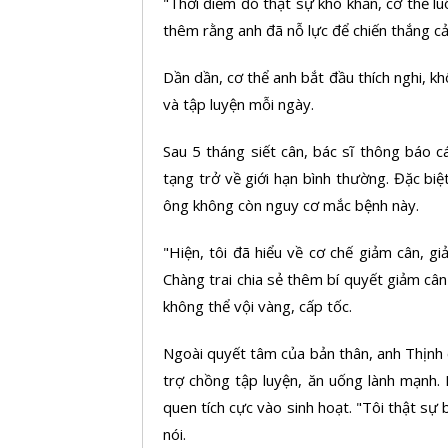
"Thời điểm đó thật sự khó khăn, cơ thể lu
thêm rằng anh đã nỗ lực để chiến thắng c
Dần dần, cơ thể anh bắt đầu thích nghi, 
và tập luyện mỗi ngày.
Sau 5 tháng siết cân, bác sĩ thông báo
tạng trở về giới hạn bình thường. Đặc biệ
ông không còn nguy cơ mắc bệnh này.
"Hiện, tôi đã hiểu về cơ chế
giảm cân, gi
Chàng trai chia sẻ thêm bí quyết giảm cân là
không thể vội vàng, cấp tốc.
Ngoài quyết tâm của bản thân, anh Thịnh 
trợ chồng tập luyện, ăn uống lành mạnh.
quen tích cực vào sinh hoạt. "Tôi thật sự
nói.