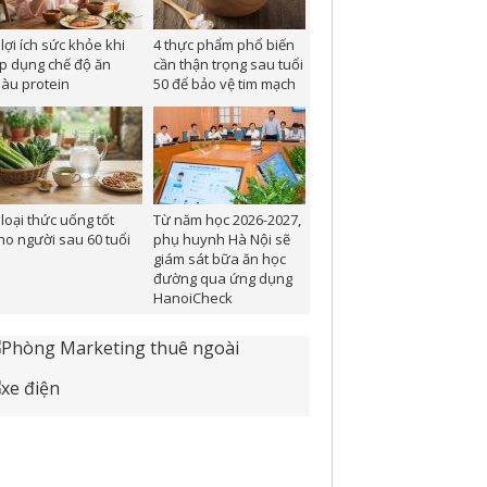
 lợi ích sức khỏe khi
4 thực phẩm phổ biến
p dụng chế độ ăn
cần thận trọng sau tuổi
iàu protein
50 để bảo vệ tim mạch
 loại thức uống tốt
Từ năm học 2026-2027,
ho người sau 60 tuổi
phụ huynh Hà Nội sẽ
giám sát bữa ăn học
đường qua ứng dụng
HanoiCheck