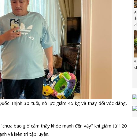
6
á
g
5
c
Quốc Thịnh 30 tuổi, nỗ lực giảm 45 kg và thay đổi vóc dáng,
i "chưa bao giờ cảm thấy khỏe mạnh đến vậy" khi giảm từ 120
h và kiên trì tập luyện.