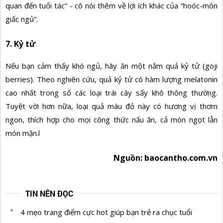
quan đến tuổi tác” - cô nói thêm về lợi ích khác của “hoóc-môn
giấc ngủ”.
7. Kỷ tử
Nếu bạn cảm thấy khó ngủ, hãy ăn một nắm quả kỷ tử (goji
berries). Theo nghiên cứu, quả kỷ tử có hàm lượng melatonin
cao nhất trong số các loại trái cây sấy khô thông thường.
Tuyệt vời hơn nữa, loại quả màu đỏ này có hương vị thơm
ngon, thích hợp cho mọi công thức nấu ăn, cả món ngọt lẫn
món mặn.l
Nguồn: baocantho.com.vn
TIN NÊN ĐỌC
4 mẹo trang điểm cực hot giúp bạn trẻ ra chục tuổi