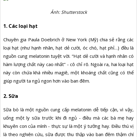
Ảnh: Shutterstock
1. Các loại hạt
Chuyên gia Paula Doebrich ở New York (Mỹ) chia sẻ rằng các
loại hạt (như hạnh nhân, hạt dẻ cười, óc chó, hạt phỉ…) đều là
nguồn cung melatonin tuyệt vời. “Hạt dẻ cười và hạnh nhân có
hàm lượng chất này cao nhất” - cô chỉ rõ. Ngoài ra, hai loại hạt
này còn chứa khá nhiều magiê, một khoáng chất cũng có thể
giúp người ta ngủ ngon hơn vào ban đêm.
2. Sữa
Sữa bò là một nguồn cung cấp melatonin dễ tiếp cận, vì vậy,
uống một ly sữa trước khi đi ngủ - điều mà các bà mẹ hay
khuyên con của mình - thực sự là một ý tưởng hay. Ðiều thú vị
là theo nghiên cứu, sữa được thu thập vào ban đêm thậm chí