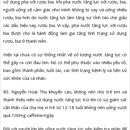
sử dụng pha với rượu bia. Khi pha nước tăng lực với rượu, bia,
người uống sẽ cảm giác như mình không bị say và uống nhiều
rượu, bia hơn do nước tăng lực làm tăng sự tỉnh táo che giấu
các dấu hiệu say rượu bia. Vì vậy, pha nước tăng lực với rượu
bia được cho là hành động làm gia tăng tình trạng
sử dụng
rượu, bia
ở thanh niên.
Hiện tại chưa có sự thống nhất về số lượng nước tăng lực có
thể gây ra cơn đau tim. Nó có thể phụ thuộc vào nhiều yếu tố,
bao gồm thành phần, tuổi tác, các tình trạng bệnh lý và tiền sử
sức khỏe của cá nhân.
BS. Nguyễn Hoài Thu khuyến cáo, không nên cho trẻ em và
thanh thiếu niên sử dụng nước tăng lực trừ khi có sự giám sát
cẩn thận của cha mẹ vì trẻ từ 12-18 tuổi không nên uống vượt
quá 100mg caffeine/ngày.
Đối với người lớn khi uống nước tăng lực nên kiểm tra nhãn để