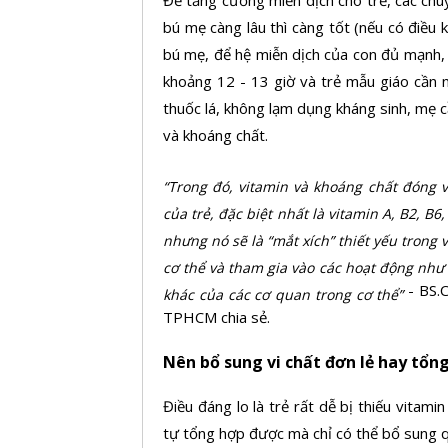
Để tăng cường miễn dịch cho trẻ, các chu
bú mẹ càng lâu thì càng tốt (nếu có điều 
bú mẹ, để hệ miễn dịch của con đủ mạnh, 
khoảng 12 - 13 giờ và trẻ mẫu giáo cần 
thuốc lá, không lạm dụng kháng sinh, mẹ 
và khoáng chất.
“Trong đó, vitamin và khoáng chất đóng 
của trẻ, đặc biệt nhất là vitamin A, B2, B
nhưng nó sẽ là “mắt xích” thiết yếu trong
cơ thể và tham gia vào các hoạt động như 
- BS.
khác của các cơ quan trong cơ thể”
TPHCM chia sẻ.
Nên bổ sung vi chất đơn lẻ hay tổn
Điều đáng lo là trẻ rất dễ bị thiếu vitam
tự tổng hợp được mà chỉ có thể bổ sung 