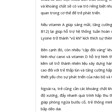
và khoáng chất sẽ có vai trò riêng biệt nh
quan trong cơ thể để trẻ phát triển.
Nếu vitamin A giúp sáng mắt, tăng cường
B12) lại giúp hỗ trợ hệ thống tuần hoàn v
Lysine trở thành “vũ khí” kích thích sự thè
Bên cạnh đó, còn nhiều “cặp đôi vàng” kh
hình như canxi và vitamin D hỗ trợ hình 
kẽm sẽ trở thành nhiên liệu xây dựng hàn
cao đối với trẻ thấp lùn và tăng cường hấp 
thiết yếu cho sự phát triển của não bộ và
Ngoài ra, trẻ cũng cần các khoáng chất 
độ xương, đẩy nhanh quá trình hấp thu t
giáp phòng ngừa bướu cổ, trẻ thông minh
bắp dẻo dai.