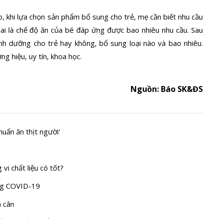
 khi lựa chọn sản phẩm bổ sung cho trẻ, mẹ cần biết nhu cầu
hai là chế độ ăn của bé đáp ứng được bao nhiêu nhu cầu. Sau
inh dưỡng cho trẻ hay không, bổ sung loại nào và bao nhiêu.
g hiệu, uy tín, khoa học.
Nguồn: Báo SK&ĐS
huẩn ăn thịt người'
i chất liệu có tốt?
òng COVID-19
m cân