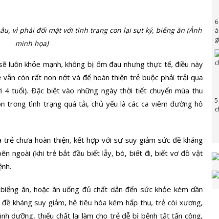
6
u, vì phải đối mặt với tình trạng con lại sụt ký, biếng ăn (Ảnh
á
g
minh họa)
ẽ luôn khỏe mạnh, không bị ốm đau nhưng thực tế, điều này
ẻ vẫn còn rất non nớt và để hoàn thiện trẻ buộc phải trải qua
ới 4 tuổi). Đặc biệt vào những ngày thời tiết chuyển mùa thu
5
uôn trong tình trạng quá tải, chủ yếu là các ca viêm đường hô
c
a trẻ chưa hoàn thiện, kết hợp với sự suy giảm sức đề kháng
n ngoài (khi trẻ bắt đầu biết lẫy, bò, biết đi, biết vơ đồ vật
ệnh.
biếng ăn, hoặc ăn uống đủ chất dẫn đến sức khỏe kém dần
 đề kháng suy giảm, hệ tiêu hóa kém hấp thu, trẻ còi xương,
nh dưỡng, thiếu chất lại làm cho trẻ dễ bị bệnh tật tấn công,