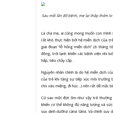
Sau mỗi lần đổ bệnh, mẹ lại thấp thỏm lo â
Là cha mẹ, ai cũng mong muốn con mình s
rất khó thực hiện bởi hệ miễn dịch của tr
giai đoạn “lỗ hổng miễn dịch” (6 tháng t
đông, trời lạnh khiến các bệnh viện nhi l
hấp, tiêu chảy cấp.
Nguyên nhân chính là do hệ miễn dịch củ
của trẻ khi tăng sự tiếp xúc môi trường bê
cho vào miệng, đi học…) nên rất dễ mắc b
Cứ sau một đợt ốm như vậy trẻ thường 
khiến cơ thể không đủ năng lượng và sức
suy dinh dưỡng càng tăng. Và chính suy di