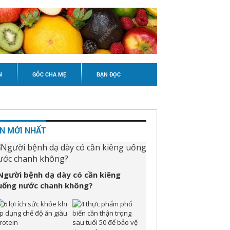
N
GÓC CHA MẸ
BẠN ĐỌC
IN MỚI NHẤT
Người bệnh dạ dày có cần kiêng
uống nước chanh không?