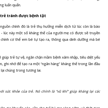
òng luẩn quẩn.
 trẻ tránh được bệnh tật
nguồn chính đó là trẻ thụ hưởng miễn dịch từ lúc còn là bào
 - lúc này một số kháng thể của người mẹ có được sẽ truyền
à chính cơ thể em bé tự tạo ra, thông qua dinh dưỡng mà bé
 giúp trẻ tự vệ, ngăn chặn mầm bệnh xâm nhập, tiêu diệt yếu
iện, ghi nhớ để tạo ra một “ngân hàng” kháng thể trong lần đầu
lại chúng trong tương lai.
ới sức khỏe của trẻ. Nó chính là “vũ khí” giúp kháng lại các