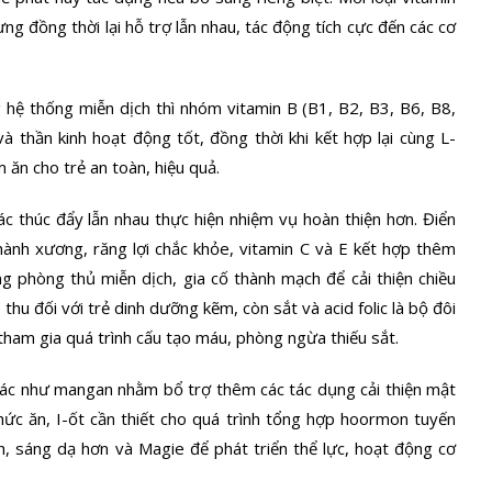
ưng đồng thời lại hỗ trợ lẫn nhau, tác động tích cực đến các cơ
 hệ thống miễn dịch thì nhóm vitamin B (B1, B2, B3, B6, B8,
à thần kinh hoạt động tốt, đồng thời khi kết hợp lại cùng L-
m ăn cho trẻ an toàn, hiệu quả.
ác thúc đẩy lẫn nhau thực hiện nhiệm vụ hoàn thiện hơn. Điển
thành xương, răng lợi chắc khỏe, vitamin C và E kết hợp thêm
g phòng thủ miễn dịch, gia cố thành mạch để cải thiện chiều
thu đối với trẻ dinh dưỡng kẽm, còn sắt và acid folic là bộ đôi
 tham gia quá trình cấu tạo máu, phòng ngừa thiếu sắt.
khác như mangan nhằm bổ trợ thêm các tác dụng cải thiện mật
hức ăn, I-ốt cần thiết cho quá trình tổng hợp hoormon tuyến
, sáng dạ hơn và Magie để phát triển thể lực, hoạt động cơ