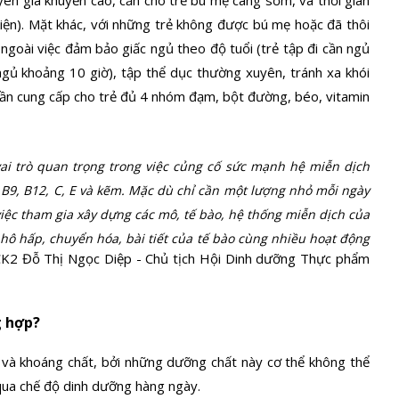
yên gia khuyến cáo, cần cho trẻ bú mẹ càng sớm, và thời gian
kiện). Mặt khác, với những trẻ không được bú mẹ hoặc đã thôi
ngoài việc đảm bảo giấc ngủ theo độ tuổi (trẻ tập đi cần ngủ
ngủ khoảng 10 giờ), tập thể dục thường xuyên, tránh xa khói
cần cung cấp cho trẻ đủ 4 nhóm đạm, bột đường, béo, vitamin
vai trò quan trọng trong việc củng cố sức mạnh hệ miễn dịch
6, B9, B12, C, E và kẽm. Mặc dù chỉ cần một lượng nhỏ mỗi ngày
 việc tham gia xây dựng các mô, tế bào, hệ thống miễn dịch của
hô hấp, chuyển hóa, bài tiết của tế bào cùng nhiều hoạt động
CK2 Đỗ Thị Ngọc Diệp - Chủ tịch Hội Dinh dưỡng Thực phẩm
g hợp?
in và khoáng chất, bởi những dưỡng chất này cơ thể không thể
qua chế độ dinh dưỡng hàng ngày.