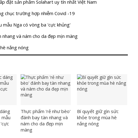
lắp đặt sản phẩm Solahart uy tín nhất Việt Nam
ng chục trường hợp nhiễm Covid -19
êu mẫu Nga có vòng ba 'cực khủng'
àn nhang và nám cho da đẹp mịn màng
a hè nắng nóng
 dáng
Thực phẩm 'rẻ như bèo'
Bí quyết giữ gìn sức
u mẫu
đánh bay tàn nhang và
khỏe trong mùa hè
'cực
nám cho da đẹp mịn
nắng nóng
màng