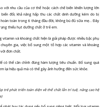
 với nhu cầu của cơ thể hoặc cách chế biến khiến lượng lớn
 biến đổi; khả năng hấp thu các chất dinh dưỡng kém do bị
ẹ hoàn toàn trong 6 tháng đầu đời, không bú đủ sữa mẹ… Đây
rạng thiếu hụt dưỡng chất ở trẻ em.
 vitamin và khoáng chất hiện là giải pháp được nhiều bậc phụ
 chuyên gia, việc bổ sung một tổ hợp các vitamin và khoáng
 với đơn chất.
để có thể căn chỉnh đúng hàm lượng tiêu chuẩn. Bổ sung quá
m lại hiệu quả mà có thể gây ảnh hưởng đến sức khỏe.
 trẻ phát triển toàn diện về thể chất lẫn trí tuệ, nâng cao hệ
a)
ể phát huy tác dụng nếu bổ sung riêng biệt. Mỗi loại vitamin