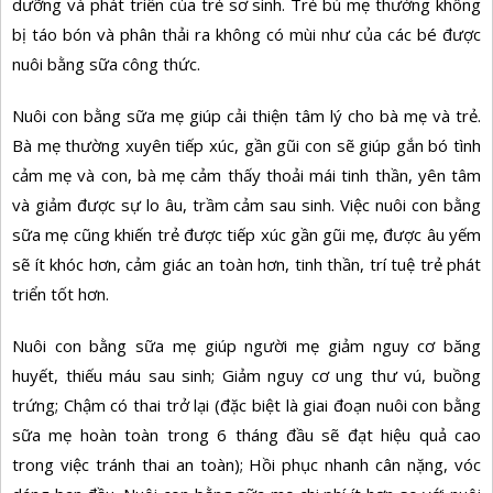
dưỡng và phát triển của trẻ sơ sinh. Trẻ bú mẹ thường không
bị táo bón và phân thải ra không có mùi như của các bé được
nuôi bằng sữa công thức.
Nuôi con bằng sữa mẹ giúp cải thiện tâm lý cho bà mẹ và trẻ.
Bà mẹ thường xuyên tiếp xúc, gần gũi con sẽ giúp gắn bó tình
cảm mẹ và con, bà mẹ cảm thấy thoải mái tinh thần, yên tâm
và giảm được sự lo âu, trầm cảm sau sinh. Việc nuôi con bằng
sữa mẹ cũng khiến trẻ được tiếp xúc gần gũi mẹ, được âu yếm
sẽ ít khóc hơn, cảm giác an toàn hơn, tinh thần, trí tuệ trẻ phát
triển tốt hơn.
Nuôi con bằng sữa mẹ giúp người mẹ giảm nguy cơ băng
huyết, thiếu máu sau sinh; Giảm nguy cơ ung thư vú, buồng
trứng; Chậm có thai trở lại (đặc biệt là giai đoạn nuôi con bằng
sữa mẹ hoàn toàn trong 6 tháng đầu sẽ đạt hiệu quả cao
trong việc tránh thai an toàn); Hồi phục nhanh cân nặng, vóc