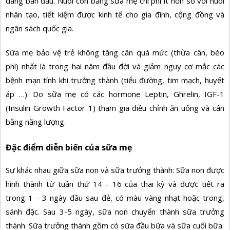
dáng ban đầu. Nuôi con bằng sữa mẹ chi phí ít hơn so với nuôi
nhân tạo, tiết kiệm được kinh tế cho gia đình, cộng đồng và
ngân sách quốc gia.
Sữa mẹ bảo vệ trẻ không tăng cân quá mức (thừa cân, béo
phì) nhất là trong hai năm đầu đời và giảm nguy cơ mắc các
bệnh mạn tính khi trưởng thành (tiểu đường, tim mạch, huyết
áp …). Do sữa mẹ có các hormone Leptin, Ghrelin, IGF-1
(Insulin Growth Factor 1) tham gia điều chỉnh ăn uống và cân
bằng năng lượng.
Đặc điểm diễn biến của sữa mẹ
Sự khác nhau giữa sữa non và sữa trưởng thành: Sữa non được
hình thành từ tuần thứ 14 - 16 của thai kỳ và được tiết ra
trong 1 - 3 ngày đầu sau đẻ, có màu vàng nhạt hoặc trong,
sánh đặc. Sau 3-5 ngày, sữa non chuyển thành sữa trưởng
thành. Sữa trưởng thành gồm có sữa đầu bữa và sữa cuối bữa.