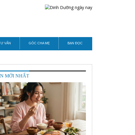
TƯ VẤN
GÓC CHA MẸ
BẠN ĐỌC
IN MỚI NHẤT