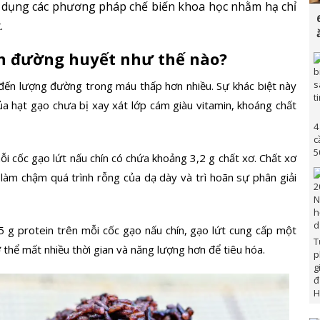
 áp dụng các phương pháp chế biến khoa học nhằm hạ chỉ
.
ến đường huyết như thế nào?
đến lượng đường trong máu thấp hơn nhiều. Sự khác biệt này
a hạt gạo chưa bị xay xát lớp cám giàu vitamin, khoáng chất
4
c
5
i cốc gạo lứt nấu chín có chứa khoảng 3,2 g chất xơ. Chất xơ
làm chậm quá trình rỗng của dạ dày và trì hoãn sự phân giải
 g protein trên mỗi cốc gạo nấu chín, gạo lứt cung cấp một
T
 thể mất nhiều thời gian và năng lượng hơn để tiêu hóa.
p
g
đ
H