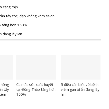
ào căng mịn
cần tẩy tóc, đẹp không kém salon
áp tăng hơn 150%
n đang lây lan
 hồng
Ca mắc sốt xuất huyết
5 điều cần biết về bệnh
ần tẩy
tại Đồng Tháp tăng hơn
viêm gan bí ẩn đang lây
 kém
150%
lan