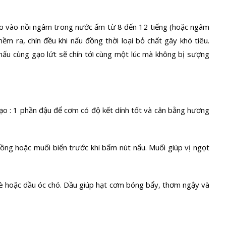
cho vào nồi ngâm trong nước ấm từ 8 đến 12 tiếng (hoặc ngâm
m ra, chín đều khi nấu đồng thời loại bỏ chất gây khó tiêu.
u cùng gạo lứt sẽ chín tới cùng một lúc mà không bị sượng
gạo : 1 phần đậu để cơm có độ kết dính tốt và cân bằng hương
hồng
hoặc muối biển trước khi bấm nút nấu. Muối giúp vị ngọt
è hoặc dầu óc chó. Dầu giúp hạt cơm bóng bẩy, thơm ngậy và