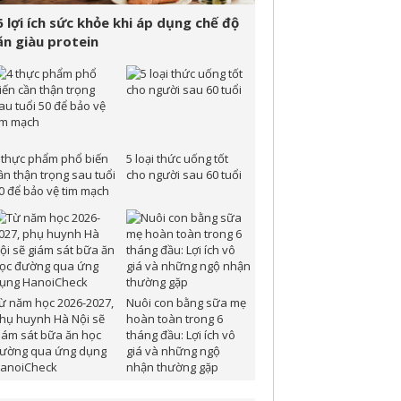
6 lợi ích sức khỏe khi áp dụng chế độ
ăn giàu protein
 thực phẩm phổ biến
5 loại thức uống tốt
ần thận trọng sau tuổi
cho người sau 60 tuổi
0 để bảo vệ tim mạch
ừ năm học 2026-2027,
Nuôi con bằng sữa mẹ
hụ huynh Hà Nội sẽ
hoàn toàn trong 6
iám sát bữa ăn học
tháng đầu: Lợi ích vô
ường qua ứng dụng
giá và những ngộ
anoiCheck
nhận thường gặp