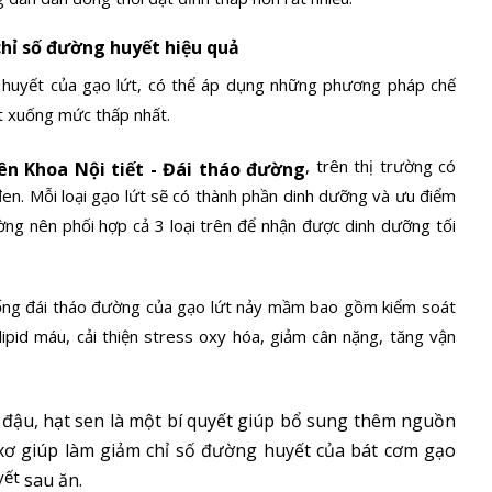
chỉ số đường huyết hiệu quả
 huyết của gạo lứt, có thể áp dụng những phương pháp chế
t
xuống mức thấp nhất.
, trên thị trường có
n Khoa Nội tiết - Đái tháo đường
đen. Mỗi loại gạo lứt sẽ có thành phần dinh dưỡng và ưu điểm
ờng nên phối hợp cả 3 loại trên để nhận được dinh dưỡng tối
hống đái tháo đường của gạo lứt nảy mầm bao gồm kiểm soát
lipid máu, cải thiện stress oxy hóa, giảm cân nặng, tăng vận
t đậu, hạt sen là một bí quyết giúp bổ sung thêm nguồn
xơ giúp làm giảm chỉ số đường huyết của bát cơm gạo
yết
sau ăn.