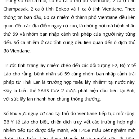
Trong số 65 ca mới, có 60 ca ở thủ đô Vientiane, 2 ca ở tỉnh
Champasak, 2 ca ở tỉnh Bokeo và 1 ca ở tỉnh Vientiane. Theo
thông tin ban đầu, 60 ca nhiễm ở thành phố Vientiane đều liên
quan đến các địa điểm nguy cơ cao, là những nơi mà bệnh nhân
thứ 59 và nhóm bạn nhập cảnh trái phép của người này từng
đến. Số ca nhiễm ở các tỉnh cũng đều liên quan đến ổ dịch thủ
đô Vientiane.
Trước tình trạng lây nhiễm chéo đến các đối tượng F2, Bộ Y tế
Lào cho rằng, bệnh nhân số 59 cùng nhóm bạn nhập cảnh trái
phép từ Thái Lan là trường hợp “siêu lây nhiễm” tại nước này.
Đây là biến thể SARS-CoV-2 được phát hiện đầu tiên tại Anh,
với sức lây lan nhanh hơn chủng thông thường.
Số khu vực nguy cơ cao tại thủ đô Vientiane tiếp tục mở rộng.
Bộ Y tế Lào cho biết, chiến dịch truy vết các trường hợp nghi
nhiễm tiếp tục được đẩy mạnh, với 1.458 mẫu xét nghiệm mới
được thu thập. Lào đang khuyến khích người dân đi tiêm