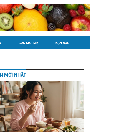
N
GÓC CHA MẸ
BẠN ĐỌC
IN MỚI NHẤT