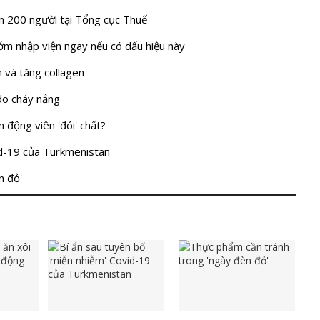
n 200 người tại Tổng cục Thuế
sớm nhập viện ngay nếu có dấu hiệu này
 và tăng collagen
 do cháy nắng
 động viên 'đói' chất?
id-19 của Turkmenistan
n đỏ'