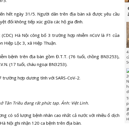
9/5.
đến hết ngày 31/5. Người dân trên địa bàn xã được yêu cầu
yệt đối không tiếp xúc giữa các hộ gia đình.
 (CDC) Hà Nội công bố 3 trường hợp nhiễm nCoV là F1 của
ôn Hiệp Lộc 3, xã Hiệp Thuận.
4
iễm bệnh trên địa bàn gồm Đ.T.T. (76 tuổi, chồng BN3253),
c
5
.V.N. (17 tuổi, cháu ngoại BN3253).
7 trường hợp dương tính với SARS-CoV-2.
T
sở Tân Triều đang rất phức tạp. Ảnh: Việt Linh.
p
g
đ
ơng có số lượng bệnh nhân cao nhất cả nước với nhiều ổ dịch
H
Hà Nội ghi nhận 120 ca bệnh trên địa bàn.