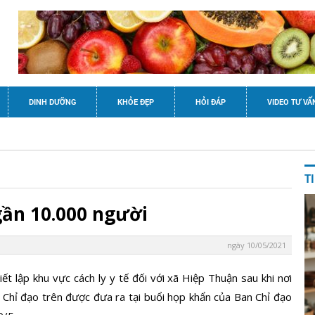
DINH DƯỠNG
KHỎE ĐẸP
HỎI ĐÁP
VIDEO TƯ VẤ
T
gần 10.000 người
ngày 10/05/2021
 lập khu vực cách ly y tế đối với xã Hiệp Thuận sau khi nơi
 Chỉ đạo trên được đưa ra tại buổi họp khẩn của Ban Chỉ đạo