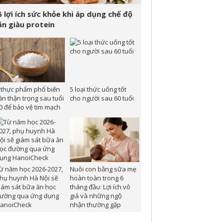
6 lợi ích sức khỏe khi áp dụng chế độ
ăn giàu protein
 thực phẩm phổ biến
5 loại thức uống tốt
ần thận trọng sau tuổi
cho người sau 60 tuổi
0 để bảo vệ tim mạch
ừ năm học 2026-2027,
Nuôi con bằng sữa mẹ
hụ huynh Hà Nội sẽ
hoàn toàn trong 6
iám sát bữa ăn học
tháng đầu: Lợi ích vô
ường qua ứng dụng
giá và những ngộ
anoiCheck
nhận thường gặp