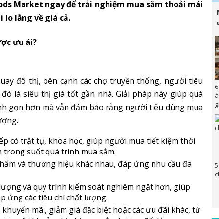
oods Market ngay để trải nghiệm mua sắm thoải mái
lo lắng về giá cả.
ược ưu ái?
ay đô thị, bên cạnh các chợ truyền thống, người tiêu
6
ó là siêu thị giá tốt gần nhà. Giải pháp này giúp quá
á
g
anh gọn hơn mà vẫn đảm bảo rằng người tiêu dùng mua
ượng.
p có trật tự, khoa học, giúp người mua tiết kiệm thời
m trong suốt quá trình mua sắm.
 phẩm và thương hiệu khác nhau, đáp ứng nhu cầu đa
5
c
t lượng và quy trình kiểm soát nghiêm ngặt hơn, giúp
 ứng các tiêu chí chất lượng.
 khuyến mãi, giảm giá đặc biệt hoặc các ưu đãi khác, từ