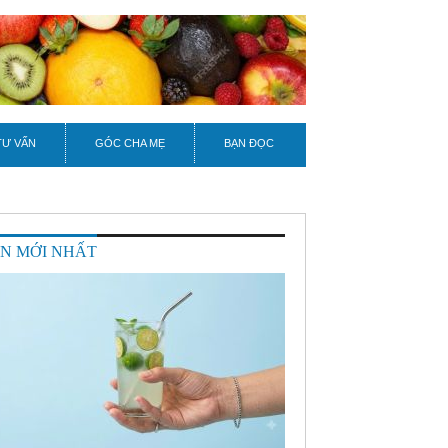
TƯ VẤN
GÓC CHA MẸ
BẠN ĐỌC
IN MỚI NHẤT