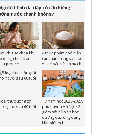
Người bệnh dạ dày có cần kiêng
uống nước chanh không?
 lợi ích sức khỏe khi
4 thực phẩm phổ biến
p dụng chế độ ăn
cần thận trọng sau tuổi
iàu protein
50 để bảo vệ tim mạch
 loại thức uống tốt
Từ năm học 2026-2027,
ho người sau 60 tuổi
phụ huynh Hà Nội sẽ
giám sát bữa ăn học
đường qua ứng dụng
HanoiCheck