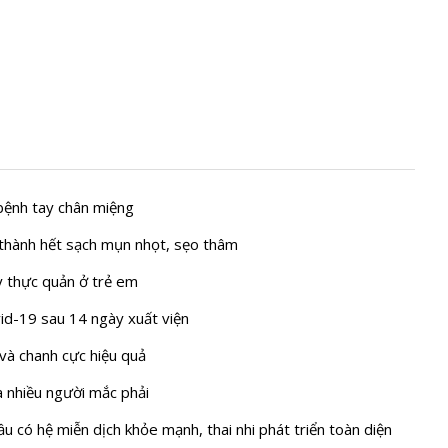
 bệnh tay chân miệng
à thành hết sạch mụn nhọt, sẹo thâm
y thực quản ở trẻ em
vid-19 sau 14 ngày xuất viện
và chanh cực hiệu quả
à nhiều người mắc phải
u có hệ miễn dịch khỏe mạnh, thai nhi phát triển toàn diện