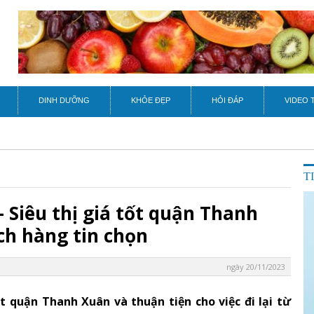
DINH DƯỠNG
KHỎE ĐẸP
HỎI ĐÁP
VIDEO 
T
 Siêu thị giá tốt quận Thanh
h hàng tin chọn
ngày 20/11/2023
t quận Thanh Xuân và thuận tiện cho việc đi lại từ