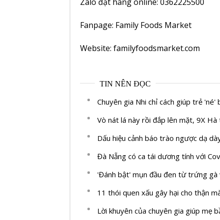
Zalo đặt hàng online: 0362225500
Fanpage:
Family Foods Market
Website:
familyfoodsmarket.com
TIN NÊN ĐỌC
Chuyên gia Nhi chỉ cách giúp trẻ 'né'
Vò nát lá này rồi đắp lên mặt, 9X H
Dấu hiệu cảnh báo trào ngược dạ dà
Đà Nẵng có ca tái dương tính với Co
'Đánh bật' mụn đầu đen từ trứng gà 
11 thói quen xấu gây hại cho thận m
Lời khuyên của chuyên gia giúp mẹ bầ