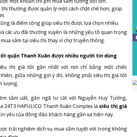
được một khoản chi phí mua sắm tương đối lớn.
thị thường được quản lý một cách chặt chẽ hơn, giúp
m.
ũng là điểm cộng giúp siêu thị được lựa chọn nhiều.
g và các ưu đãi thường xuyên là những yếu tố quan trọng
mua sắm tại siêu thị thay vì chợ truyền thống.
 tốt quận Thanh Xuân được nhiều người tin dùng
u thị giá tốt gần nhất với nơi chỉ bằng một chiếc
hiên, giữa những gợi ý đó, không phải siêu thị giá tốt
ất lượng.
iêm sầm uất, gần ngã tư cắt với Nguyễn Huy Tưởng,
 tòa 24T3 HAPULICO Thanh Xuân Complex là
siêu thị giá
in yêu của đông đảo khách hàng gần xa hiện nay.
được trải nghiệm dịch vụ mua sắm tuyệt vời trong không