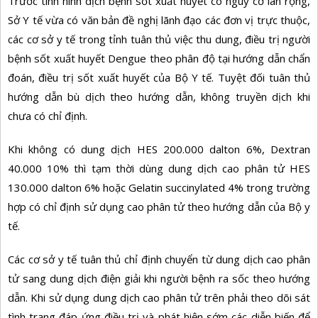
Trước tình hình dịch bệnh sốt xuất huyết có nguy cơ lan rộng,
Sở Y tế vừa có văn bản đề nghị lãnh đạo các đơn vị trực thuộc,
các cơ sở y tế trong tỉnh tuân thủ việc thu dung, điều trị người
bệnh sốt xuất huyết Dengue theo phân độ tại hướng dẫn chẩn
đoán, điều trị sốt xuất huyết của Bộ Y tế. Tuyệt đối tuân thủ
hướng dẫn bù dịch theo hướng dẫn, không truyền dịch khi
chưa có chỉ định.
Khi không có dung dịch HES 200.000 dalton 6%, Dextran
40.000 10% thì tạm thời dùng dung dịch cao phân tử HES
130.000 dalton 6% hoặc Gelatin succinylated 4% trong trường
hợp có chỉ định sử dụng cao phân tử theo hướng dẫn của Bộ y
tế.
Các cơ sở y tế tuân thủ chỉ định chuyển từ dung dịch cao phân
tử sang dung dịch điện giải khi người bệnh ra sốc theo hướng
dẫn. Khi sử dụng dung dịch cao phân tử trên phải theo dõi sát
tình trạng đáp ứng điều trị và phát hiện sớm các diễn biến để