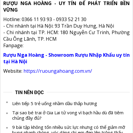
RƯỢU NGA HOÀNG - UY TÍN ĐỂ PHÁT TRIỂN BỀN
VỮNG
Hotline: 0366 11 93 93 - 0933 52 21 30
- Chi nhánh tại Hà Nội: 93 Trần Duy Hưng, Hà Nội
- Chi nhánh tại TP. HCM: 180 Nguyễn Cư Trinh, Phường
Cầu Ông Lãnh, TP. HCM
Fanpage:
Rượu Nga Hoàng - Showroom Rượu Nhập Khẩu uy tín
tại Hà Nội
Website:
https://ruoungahoang.com.vn/
TIN NÊN ĐỌC
Liên tiếp 5 trẻ uống nhầm dầu thắp hương
Tại sao bé trai ở Gia Lai tử vong vì bạch hầu dù đã tiêm
chủng đầy đủ?
9 bài tập không tốn nhiều sức lực nhưng có thể giảm mỡ
bụng nhanh chóng, vóc dáng chị em đẹp lên trông thấy