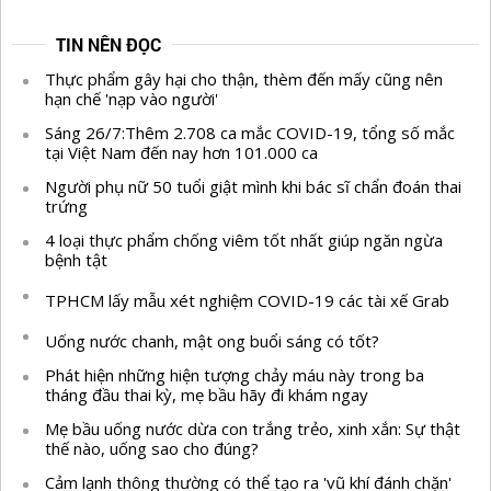
TIN NÊN ĐỌC
Thực phẩm gây hại cho thận, thèm đến mấy cũng nên
hạn chế 'nạp vào người'
Sáng 26/7:Thêm 2.708 ca mắc COVID-19, tổng số mắc
tại Việt Nam đến nay hơn 101.000 ca
Người phụ nữ 50 tuổi giật mình khi bác sĩ chẩn đoán thai
trứng
4 loại thực phẩm chống viêm tốt nhất giúp ngăn ngừa
bệnh tật
TPHCM lấy mẫu xét nghiệm COVID-19 các tài xế Grab
Uống nước chanh, mật ong buổi sáng có tốt?
Phát hiện những hiện tượng chảy máu này trong ba
tháng đầu thai kỳ, mẹ bầu hãy đi khám ngay
Mẹ bầu uống nước dừa con trắng trẻo, xinh xắn: Sự thật
thế nào, uống sao cho đúng?
Cảm lạnh thông thường có thể tạo ra 'vũ khí đánh chặn'