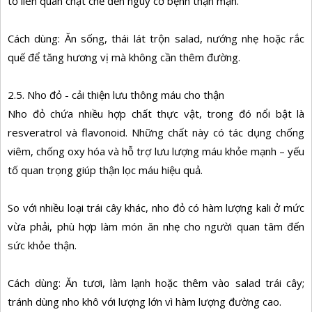
tố liên quan chặt chẽ đến nguy cơ bệnh thận mạn.
Cách dùng: Ăn sống, thái lát trộn salad, nướng nhẹ hoặc rắc
quế để tăng hương vị mà không cần thêm đường.
2.5. Nho đỏ - cải thiện lưu thông máu cho thận
Nho đỏ chứa nhiều hợp chất thực vật, trong đó nổi bật là
resveratrol và flavonoid. Những chất này có tác dụng chống
viêm, chống oxy hóa và hỗ trợ lưu lượng máu khỏe mạnh – yếu
tố quan trọng giúp thận lọc máu hiệu quả.
So với nhiều loại trái cây khác, nho đỏ có hàm lượng kali ở mức
vừa phải, phù hợp làm món ăn nhẹ cho người quan tâm đến
sức khỏe thận.
Cách dùng: Ăn tươi, làm lạnh hoặc thêm vào salad trái cây;
tránh dùng nho khô với lượng lớn vì hàm lượng đường cao.