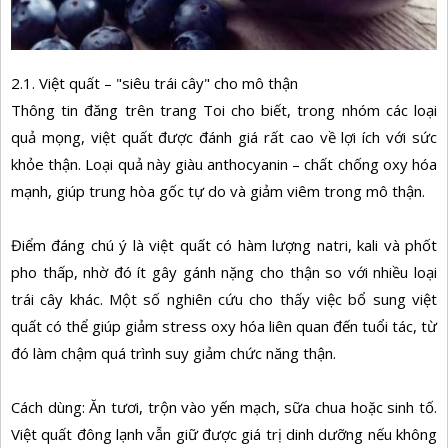
2.1. Việt quất – "siêu trái cây" cho mô thận
Thông tin đăng trên trang Toi cho biết, trong nhóm các loại
quả mọng, việt quất được đánh giá rất cao về lợi ích với sức
khỏe thận. Loại quả này giàu anthocyanin – chất chống oxy hóa
mạnh, giúp trung hòa gốc tự do và giảm viêm trong mô thận.
Điểm đáng chú ý là việt quất có hàm lượng natri, kali và phốt
pho thấp, nhờ đó ít gây gánh nặng cho thận so với nhiều loại
trái cây khác. Một số nghiên cứu cho thấy việc bổ sung việt
quất có thể giúp giảm stress oxy hóa liên quan đến tuổi tác, từ
đó làm chậm quá trình suy giảm chức năng thận.
Cách dùng: Ăn tươi, trộn vào yến mạch, sữa chua hoặc sinh tố.
Việt quất đông lạnh vẫn giữ được giá trị dinh dưỡng nếu không