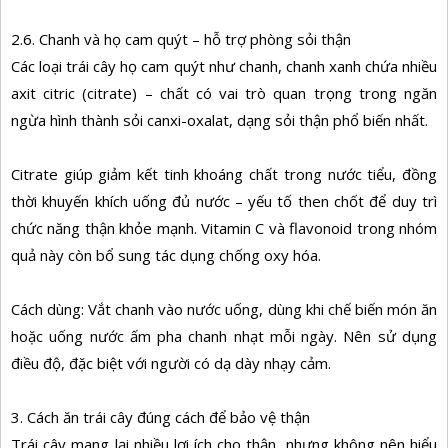
2.6. Chanh và họ cam quýt – hỗ trợ phòng sỏi thận
Các loại trái cây họ cam quýt như chanh, chanh xanh chứa nhiều
axit citric (citrate) – chất có vai trò quan trọng trong ngăn
ngừa hình thành sỏi canxi-oxalat, dạng sỏi thận phổ biến nhất.
Citrate giúp giảm kết tinh khoáng chất trong nước tiểu, đồng
thời khuyến khích uống đủ nước – yếu tố then chốt để duy trì
chức năng thận khỏe mạnh. Vitamin C và flavonoid trong nhóm
quả này còn bổ sung tác dụng chống oxy hóa.
Cách dùng: Vắt chanh vào nước uống, dùng khi chế biến món ăn
hoặc uống nước ấm pha chanh nhạt mỗi ngày. Nên sử dụng
điều độ, đặc biệt với người có dạ dày nhạy cảm.
3. Cách ăn trái cây đúng cách để bảo vệ thận
Trái cây mang lại nhiều lợi ích cho thận, nhưng không nên hiểu