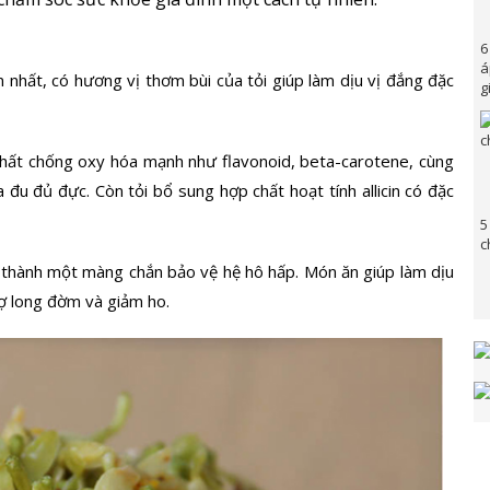
6
á
n nhất, có hương vị thơm bùi của
tỏi
giúp làm dịu vị đắng đặc
g
hất chống oxy hóa
mạnh như flavonoid, beta-carotene, cùng
a đu đủ đực. Còn tỏi bổ sung hợp chất hoạt tính allicin có đặc
5
c
o thành một màng chắn bảo vệ hệ hô hấp. Món ăn giúp làm dịu
rợ long đờm và giảm ho.