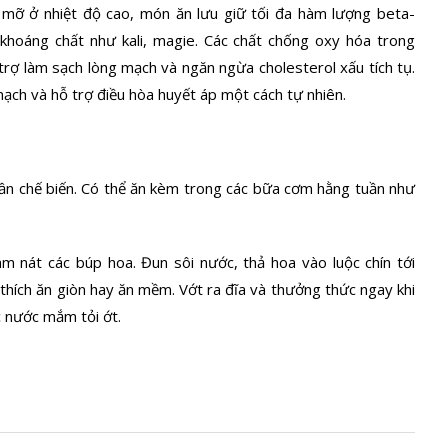
 mỡ ở nhiệt độ cao, món ăn lưu giữ tối đa hàm lượng beta-
 khoáng chất như kali, magie. Các chất chống oxy hóa trong
trợ làm sạch lòng mạch và ngăn ngừa cholesterol xấu tích tụ.
ch và hỗ trợ điều hòa huyết áp một cách tự nhiên.
lần chế biến. Có thể ăn kèm trong các bữa cơm hằng tuần như
m nát các búp hoa. Đun sôi nước, thả hoa vào luộc chín tới
thích ăn giòn hay ăn mềm. Vớt ra đĩa và thưởng thức ngay khi
 nước mắm tỏi ớt.