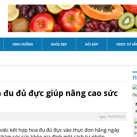
DINH DƯỠNG
KHỎE ĐẸP
HỎI ĐÁP
VIDEO TƯ VẤ
T
 đu đủ đực giúp nâng cao sức
ngày 18/06/2026
 việc kết hợp hoa đu đủ đực vào thực đơn hằng ngày
chăm sóc sức khỏe gia đình một cách tự nhiên.