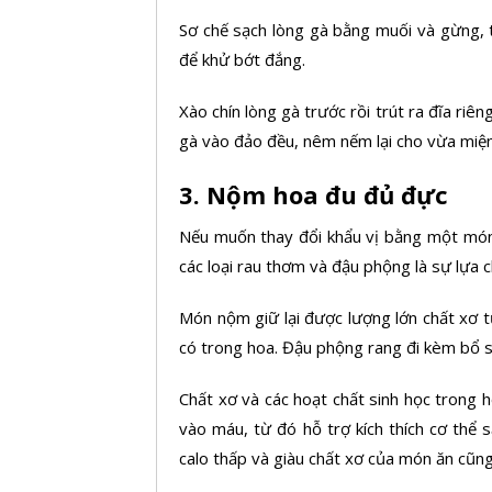
Sơ chế sạch lòng gà bằng muối và gừng, t
để khử bớt đắng.
Xào chín lòng gà trước rồi trút ra đĩa riê
gà vào đảo đều, nêm nếm lại cho vừa miệng
3. Nộm hoa đu đủ đực
Nếu muốn thay đổi khẩu vị bằng một món 
các loại rau thơm và đậu phộng là sự lựa c
Món nộm giữ lại được lượng lớn chất xơ tự
có trong hoa. Đậu phộng rang đi kèm bổ s
Chất xơ và các hoạt chất sinh học trong
vào máu, từ đó hỗ trợ kích thích cơ thể 
calo thấp và giàu chất xơ của món ăn cũng