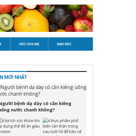
N
GÓC CHA MẸ
BẠN ĐỌC
IN MỚI NHẤT
Người bệnh dạ dày có cần kiêng
uống nước chanh không?