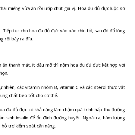
hái miếng vừa ăn rồi ướp chút gia vị. Hoa đu đủ đực luộc sơ
ng. Tiếp tục cho hoa đu đủ đực vào xào chín tới, sau đó đổ lòng
 rồi bày ra đĩa.
ăn thanh mát, ít dầu mỡ thì nộm hoa đu đủ đực kết hợp với
họn.
 nhiên, các vitamin nhóm B, vitamin C và các sterol thực vật
ung chất béo tốt cho cơ thể.
 hoa đu đủ đực có khả năng làm chậm quá trình hấp thu đường
sản sinh insulin để ổn định đường huyết. Ngoài ra, hàm lượng
 hỗ trợ kiểm soát cân nặng.