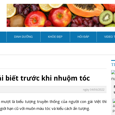
DINH DƯỠNG
KHỎE ĐẸP
HỎI ĐÁP
VIDEO 
T
i biết trước khi nhuộm tóc
ngày 04/06/2022
mượt là biểu tượng truyền thống của người con gái Việt thì
giới hạn cũ với muôn màu tóc và kiểu cách ấn tượng.