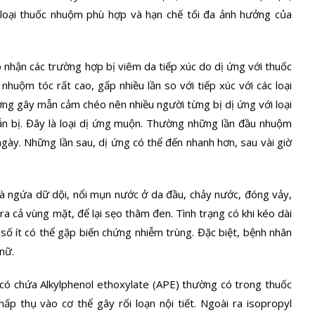
loại thuốc nhuộm phù hợp và hạn chế tối đa ảnh hưởng của
 nhận các trường hợp bị viêm da tiếp xúc do dị ứng với thuốc
huộm tóc rất cao, gấp nhiều lần so với tiếp xúc với các loại
g gây mẫn cảm chéo nên nhiều người từng bị dị ứng với loại
vẫn bị. Đây là loại dị ứng muộn. Thường những lần đầu nhuộm
 ngày. Những lần sau, dị ứng có thể đến nhanh hơn, sau vài giờ
là ngứa dữ dội, nổi mụn nước ở da đầu, chảy nước, đóng vảy,
 ra cả vùng mặt, để lại sẹo thâm đen. Tình trạng có khi kéo dài
ột số ít có thể gặp biến chứng nhiễm trùng. Đặc biệt, bệnh nhân
nữ.
có chứa Alkylphenol ethoxylate (APE) thường có trong thuốc
ấp thụ vào cơ thể gây rối loạn nội tiết. Ngoài ra isopropyl