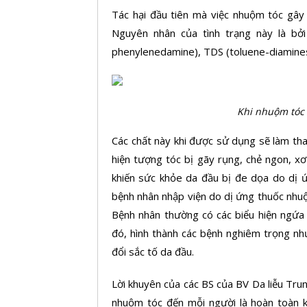
Tác hại đầu tiên mà việc nhuộm tóc gây 
Nguyên nhân của tình trạng này là bở
phenylenedamine), TDS (toluene-diaminesul
Khi nhuộm tóc 
Các chất này khi được sử dụng sẽ làm tha
hiện tượng tóc bị gãy rụng, chẻ ngon, x
khiến sức khỏe da đầu bị đe dọa do dị ứ
bệnh nhân nhập viện do dị ứng thuốc nhuộ
Bệnh nhân thường có các biểu hiện ngứa
đó, hình thành các bệnh nghiêm trọng nh
đổi sắc tố da đầu.
Lời khuyên của các BS của BV Da liễu Tru
nhuộm tóc đến mỗi người là hoàn toàn kh