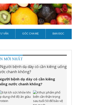
TƯ VẤN
GÓC CHA MẸ
BẠN ĐỌC
IN MỚI NHẤT
Người bệnh dạ dày có cần kiêng
uống nước chanh không?