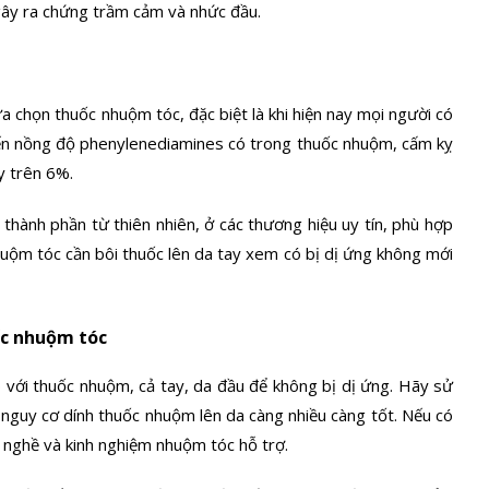
gây ra chứng trầm cảm và nhức đầu.
ựa chọn thuốc nhuộm tóc, đặc biệt là khi hiện nay mọi người có
ến nồng độ phenylenediamines có trong thuốc nhuộm, cấm kỵ
y trên 6%.
thành phần từ thiên nhiên, ở các thương hiệu uy tín, phù hợp
nhuộm tóc cần bôi thuốc lên da tay xem có bị dị ứng không mới
uốc nhuộm tóc
p với thuốc nhuộm, cả tay, da đầu để không bị dị ứng. Hãy sử
nguy cơ dính thuốc nhuộm lên da càng nhiều càng tốt. Nếu có
 nghề và kinh nghiệm nhuộm tóc hỗ trợ.