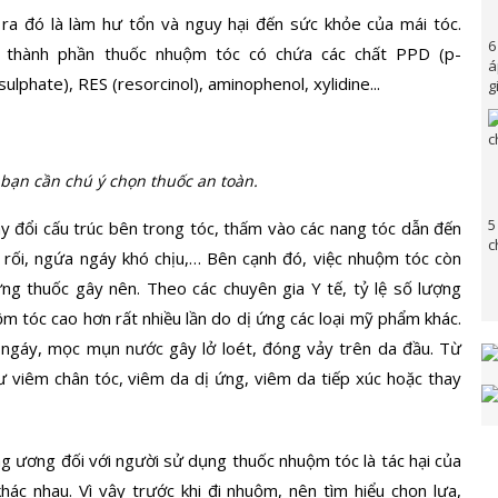
ra đó là làm hư tổn và nguy hại đến sức khỏe của mái tóc.
6
i thành phần thuốc nhuộm tóc có chứa các chất PPD (p-
á
phate), RES (resorcinol), aminophenol, xylidine...
g
bạn cần chú ý chọn thuốc an toàn.
5
y đổi cấu trúc bên trong tóc, thấm vào các nang tóc dẫn đến
c
ơ rối, ngứa ngáy khó chịu,… Bên cạnh đó, việc nhuộm tóc còn
ng thuốc gây nên. Theo các chuyên gia Y tế, tỷ lệ số lượng
m tóc cao hơn rất nhiều lần do dị ứng các loại mỹ phẩm khác.
 ngáy, mọc mụn nước gây lở loét, đóng vảy trên da đầu. Từ
ư viêm chân tóc, viêm da dị ứng, viêm da tiếp xúc hoặc thay
ng ương đối với người sử dụng thuốc nhuộm tóc là tác hại của
ác nhau. Vì vậy trước khi đi nhuộm, nên tìm hiểu chọn lựa,