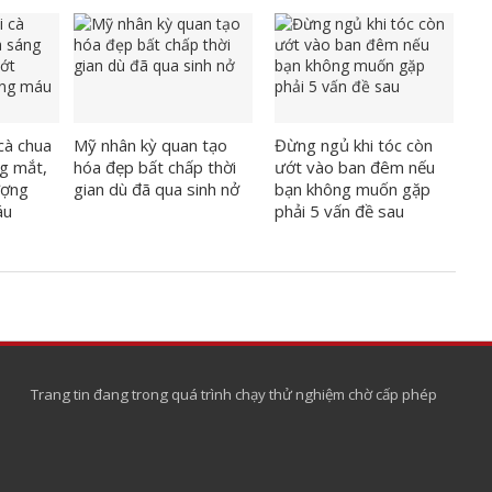
cà chua
Mỹ nhân kỳ quan tạo
Đừng ngủ khi tóc còn
g mắt,
hóa đẹp bất chấp thời
ướt vào ban đêm nếu
ượng
gian dù đã qua sinh nở
bạn không muốn gặp
áu
phải 5 vấn đề sau
Trang tin đang trong quá trình chạy thử nghiệm chờ cấp phép