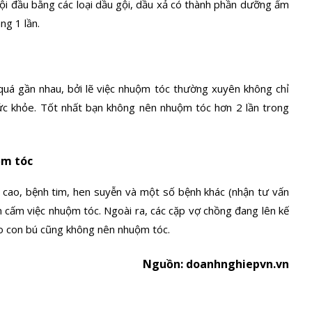
ội đầu bằng các loại dầu gội, dầu xả có thành phần dưỡng ẩm
ng 1 lần.
uá gần nhau, bởi lẽ việc nhuộm tóc thường xuyên không chỉ
ức khỏe. Tốt nhất bạn không nên nhuộm tóc hơn 2 lần trong
ộm tóc
 cao, bệnh tim, hen suyễn và một số bệnh khác (nhận tư vấn
 cấm việc nhuộm tóc. Ngoài ra, các cặp vợ chồng đang lên kế
ho con bú cũng không nên nhuộm tóc.
Nguồn: doanhnghiepvn.vn