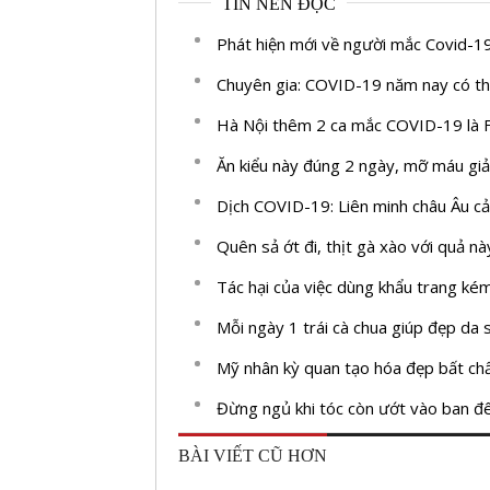
TIN NÊN ĐỌC
Phát hiện mới về người mắc Covid-19
Chuyên gia: COVID-19 năm nay có t
Hà Nội thêm 2 ca mắc COVID-19 là F
Ăn kiểu này đúng 2 ngày, mỡ máu giả
Dịch COVID-19: Liên minh châu Âu cả
Quên sả ớt đi, thịt gà xào với quả nà
Tác hại của việc dùng khẩu trang ké
Mỗi ngày 1 trái cà chua giúp đẹp da
Mỹ nhân kỳ quan tạo hóa đẹp bất chấ
Đừng ngủ khi tóc còn ướt vào ban đ
BÀI VIẾT CŨ HƠN