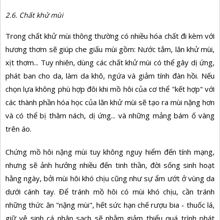
2.6. Chất khử mùi
Trong chất khử mùi thông thường có nhiều hóa chất đi kèm với
hương thơm sẽ giúp che giấu mùi gồm: Nước tắm, lăn khử mùi,
xịt thơm... Tuy nhiên, dùng các chất khử mùi có thể gây dị ứng,
phát ban cho da, làm da khô, ngứa và giảm tính đàn hồi. Nếu
chọn lựa không phù hợp đôi khi mồ hôi của cơ thể "kết hợp" với
các thành phần hóa học của lăn khử mùi sẽ tạo ra mùi nặng hơn
và có thể bị thâm nách, dị ứng... và những mảng bám ố vàng
trên áo.
Chứng mồ hôi nặng mùi tuy không nguy hiểm đến tính mạng,
nhưng sẽ ảnh hưởng nhiều đến tinh thần, đời sống sinh hoạt
hằng ngày, bởi mùi hôi khó chịu cũng như sự ẩm ướt ở vùng da
dưới cánh tay. Để tránh mồ hôi có mùi khó chịu, cần tránh
những thức ăn "nặng mùi", hết sức hạn chế rượu bia - thuốc lá,
giữ vệ sinh cá nhân sạch sẽ nhằm giảm thiểu quá trình phát