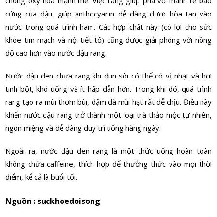
chống oxy hóa mạnh mẽ. Việc rang giúp phá vỡ thành tế bào
cứng của đậu, giúp anthocyanin dễ dàng được hòa tan vào
nước trong quá trình hãm. Các hợp chất này (có lợi cho sức
khỏe tim mạch và nội tiết tố) cũng được giải phóng với nồng
độ cao hơn vào nước đậu rang.
Nước đậu đen chưa rang khi đun sôi có thể có vị nhạt và hơi
tinh bột, khó uống và ít hấp dẫn hơn. Trong khi đó, quá trình
rang tạo ra mùi thơm bùi, đậm đà mùi hạt rất dễ chịu. Điều này
khiến nước đậu rang trở thành một loại trà thảo mộc tự nhiên,
ngon miệng và dễ dàng duy trì uống hàng ngày.
Ngoài ra, nước đậu đen rang là một thức uống hoàn toàn
không chứa caffeine, thích hợp để thưởng thức vào mọi thời
điểm, kể cả là buổi tối.
Nguồn : suckhoedoisong