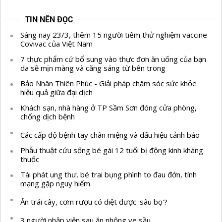
TIN NÊN ĐỌC
Sáng nay 23/3, thêm 15 người tiêm thử nghiệm vaccine
Covivac của Việt Nam
7 thực phẩm cứ bổ sung vào thực đơn ăn uống của bạn
da sẽ mịn màng và căng sáng từ bên trong
Bảo Nhân Thiên Phúc - Giải pháp chăm sóc sức khỏe
hiệu quả giữa đại dịch
Khách sạn, nhà hàng ở TP Sầm Sơn đóng cửa phòng,
chống dịch bệnh
Các cấp độ bệnh tay chân miệng và dấu hiệu cảnh báo
Phẫu thuật cứu sống bé gái 12 tuổi bị động kinh kháng
thuốc
Tái phát ung thư, bé trai bụng phình to đau đớn, tính
mạng gặp nguy hiểm
Ăn trái cây, cơm rượu có diệt được 'sâu bọ'?
3 người nhập viện sau ăn nhộng ve sầu