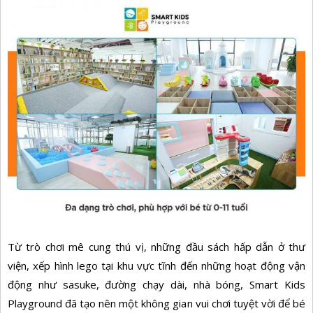
Từ trò chơi mê cung thú vị, những đầu sách hấp dẫn ở thư
viện, xếp hình lego tại khu vực tĩnh đến những hoạt động vận
động như sasuke, đường chạy dài, nhà bóng, Smart Kids
Playground đã tạo nên một không gian vui chơi tuyệt vời để bé