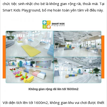
chức tiệc sinh nhật cho bé là không gian rộng rãi, thoải mái. Tại
Smart Kids Playground, bố mẹ hoàn toàn yên tâm về điều này.
Với diện tích lên tới 1600m2, không gian khu vui chơi được thiết