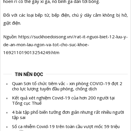
hoen rỉ có thể gây xì ga, nổ bình ga dẫn tới bỏng.
Đối với các loại bếp từ, bếp điện, chú ý dây cắm không bị hở,
giật điện.
Nguồn: https://suckhoedoisong.vn//rat-it-nguoi-biet-12-luu-y-
de-an-mon-lau-ngon-va-tot-cho-suc-khoe-
169211019013254249.htm
TIN NÊN ĐỌC
Quan Sơn tổ chức tiêm vắc - xin phòng COVID-19 đợt 2
cho lực lượng tuyến đầu phòng, chống dịch
Kết quả xét nghiệm Covid-19 của hơn 200 người tại
Tổng cục Thuế
4 bài tập phổ biến tưởng đơn giản nhưng rất nhiều người
tập sai
Số ca nhiễm Covid-19 trên toàn cầu vượt mốc 59 triệu