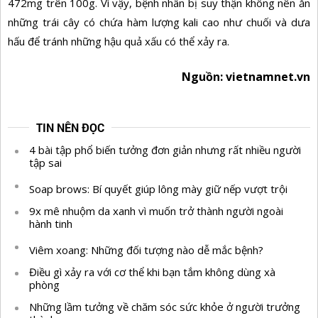
472mg trên 100g. Vì vậy, bệnh nhân bị suy thận không nên ăn
những trái cây có chứa hàm lượng kali cao như chuối và dưa
hấu để tránh những hậu quả xấu có thể xảy ra.
Nguồn: vietnamnet.vn
TIN NÊN ĐỌC
4 bài tập phổ biến tưởng đơn giản nhưng rất nhiều người
tập sai
Soap brows: Bí quyết giúp lông mày giữ nếp vượt trội
9x mê nhuộm da xanh vì muốn trở thành người ngoài
hành tinh
Viêm xoang: Những đối tượng nào dễ mắc bệnh?
Điều gì xảy ra với cơ thể khi bạn tắm không dùng xà
phòng
Những lầm tưởng về chăm sóc sức khỏe ở người trưởng