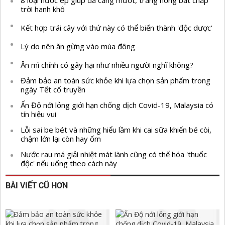
8 loại nước ép giúp da căng mướt, trắng hồng bất chấp
trời hanh khô
Kết hợp trái cây với thứ này có thể biến thành 'độc dược'
Lý do nên ăn gừng vào mùa đông
Ăn mì chính có gây hại như nhiều người nghĩ không?
Đảm bảo an toàn sức khỏe khi lựa chọn sản phẩm trong
ngày Tết cổ truyền
Ấn Độ nới lỏng giới hạn chống dịch Covid-19, Malaysia có
tín hiệu vui
Lỗi sai be bét và những hiểu lầm khi cai sữa khiến bé còi,
chậm lớn lại còn hay ốm
Nước rau má giải nhiệt mát lành cũng có thể hóa 'thuốc
độc' nếu uống theo cách này
BÀI VIẾT CŨ HƠN