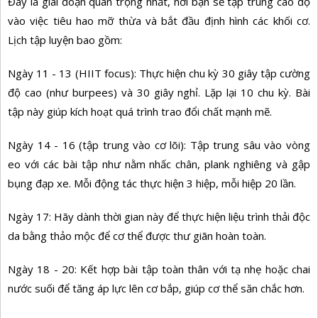
Đây là giai đoạn quan trọng nhất, nơi bạn sẽ tập trung cao độ
vào việc tiêu hao mỡ thừa và bắt đầu định hình các khối cơ.
Lịch tập luyện bao gồm:
Ngày 11 - 13 (HIIT focus): Thực hiện chu kỳ 30 giây tập cường
độ cao (như burpees) và 30 giây nghỉ. Lặp lại 10 chu kỳ. Bài
tập này giúp kích hoạt quá trình trao đổi chất mạnh mẽ.
Ngày 14 - 16 (tập trung vào cơ lõi): Tập trung sâu vào vòng
eo với các bài tập như nằm nhấc chân, plank nghiêng và gập
bụng đạp xe. Mỗi động tác thực hiện 3 hiệp, mỗi hiệp 20 lần.
Ngày 17: Hãy dành thời gian này để thực hiện liệu trình thải độc
da bằng thảo mộc để cơ thể được thư giãn hoàn toàn.
Ngày 18 - 20: Kết hợp bài tập toàn thân với tạ nhẹ hoặc chai
nước suối để tăng áp lực lên cơ bắp, giúp cơ thể săn chắc hơn.