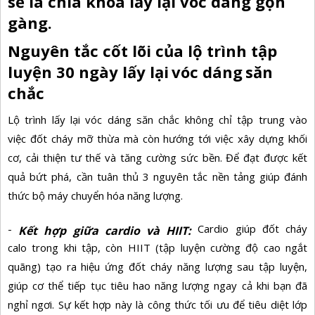
sẽ là chìa khóa lấy lại vóc dáng gọn
gàng.
Nguyên tắc cốt lõi của lộ trình tập
luyện 30 ngày lấy lại
vóc dáng
săn
chắc
Lộ trình lấy lại
vóc dáng săn chắc
không chỉ tập trung vào
việc
đốt cháy mỡ thừa
mà còn hướng tới việc xây dựng khối
cơ, cải thiện tư thế và tăng cường sức bền. Để đạt được kết
quả bứt phá, cần tuân thủ 3 nguyên tắc nền tảng giúp đánh
thức bộ máy chuyển hóa năng lượng.
-
Cardio giúp
đốt cháy
Kết hợp giữa cardio và HIIT:
calo
trong khi tập, còn HIIT (tập luyện cường độ cao ngắt
quãng) tạo ra hiệu ứng đốt cháy năng lượng sau tập luyện,
giúp cơ thể tiếp tục tiêu hao năng lượng ngay cả khi bạn đã
nghỉ ngơi. Sự kết hợp này là công thức tối ưu để tiêu diệt lớp