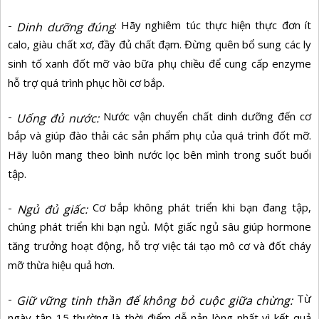
-
: Hãy nghiêm túc thực hiện thực đơn ít
Dinh dưỡng đúng
calo, giàu chất xơ, đầy đủ chất đạm. Đừng quên bổ sung các ly
sinh tố xanh đốt mỡ vào bữa phụ chiều để cung cấp enzyme
hỗ trợ quá trình phục hồi cơ bắp.
-
Nước vận chuyển chất dinh dưỡng đến cơ
Uống đủ nước:
bắp và giúp đào thải các sản phẩm phụ của quá trình đốt mỡ.
Hãy luôn mang theo bình nước lọc bên mình trong suốt buổi
tập.
-
Cơ bắp không phát triển khi bạn đang tập,
Ngủ đủ giấc:
chúng phát triển khi bạn ngủ. Một giấc ngủ sâu giúp hormone
tăng trưởng hoạt động, hỗ trợ việc tái tạo mô cơ và đốt cháy
mỡ thừa hiệu quả hơn.
-
Từ
Giữ vững tinh thần để không bỏ cuộc giữa chừng:
ngày tập 15 thường là thời điểm dễ nản lòng nhất vì kết quả