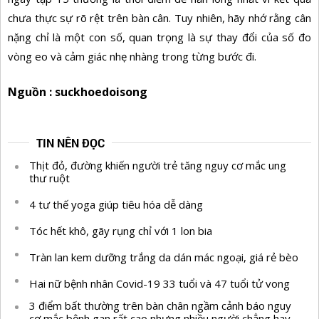
chưa thực sự rõ rệt trên bàn cân. Tuy nhiên, hãy nhớ rằng cân
nặng chỉ là một con số, quan trọng là sự thay đổi của số đo
vòng eo và cảm giác nhẹ nhàng trong từng bước đi.
Nguồn : suckhoedoisong
TIN NÊN ĐỌC
Thịt đỏ, đường khiến người trẻ tăng nguy cơ mắc ung
thư ruột
4 tư thế yoga giúp tiêu hóa dễ dàng
Tóc hết khô, gãy rụng chỉ với 1 lon bia
Tràn lan kem dưỡng trắng da dán mác ngoại, giá rẻ bèo
Hai nữ bệnh nhân Covid-19 33 tuổi và 47 tuổi tử vong
3 điểm bất thường trên bàn chân ngầm cảnh báo nguy
cơ mắc bệnh gan rất cao nhưng nhiều người chẳng hay