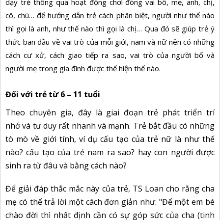
dạy trẻ thông qua hoạt động chơi đóng vai bố, mẹ, anh, chị,
cô, chú… để hướng dẫn trẻ cách phân biệt, người như thế nào
thì gọi là anh, như thế nào thì gọi là chị… Qua đó sẽ giúp trẻ ý
thức ban đầu về vai trò của mỗi giới, nam và nữ nên có những
cách cư xử, cách giao tiếp ra sao, vai trò của người bố và
người mẹ trong gia đình được thể hiện thế nào.
Đối với trẻ từ 6 – 11 tuổi
Theo chuyên gia, đây là giai đoạn trẻ
phát triển trí
nhớ
và tư duy rất nhanh và mạnh. Trẻ bắt đầu có những
tò mò về giới tính, ví dụ cấu tạo của trẻ nữ là
như thế
nào? cấu tạo của trẻ nam ra sao? hay con người được
sinh ra từ đâu và bằng cách nào?
Để giải đáp thắc mắc này của trẻ, TS Loan cho rằng cha
mẹ có thể trả lời một cách đơn giản như: "Để một em bé
chào đời thì nhất định cần có sự góp sức của cha (tinh