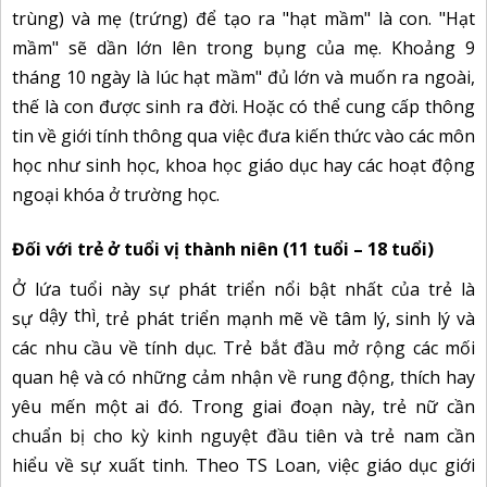
trùng) và mẹ (trứng) để tạo ra "hạt mầm" là con. "Hạt
mầm" sẽ dần lớn lên trong bụng của mẹ. Khoảng 9
tháng 10 ngày là lúc hạt mầm" đủ lớn và muốn ra ngoài,
thế là con được sinh ra đời. Hoặc có thể cung cấp thông
tin về giới tính thông qua việc đưa kiến thức vào các môn
học như sinh học, khoa học giáo dục hay các hoạt động
ngoại khóa ở trường học.
Đối với trẻ ở tuổi vị thành niên (11 tuổi – 18 tuổi)
Ở lứa tuổi này sự phát triển nổi bật nhất của trẻ là
dậy thì
sự
, trẻ phát triển mạnh mẽ về tâm lý, sinh lý và
các nhu cầu về tính dục. Trẻ bắt đầu mở rộng các mối
quan hệ và có những cảm nhận về rung động, thích hay
yêu mến một ai đó. Trong giai đoạn này, trẻ nữ cần
chuẩn bị cho kỳ kinh nguyệt đầu tiên và trẻ nam cần
hiểu về sự xuất tinh. Theo TS Loan, việc giáo dục giới