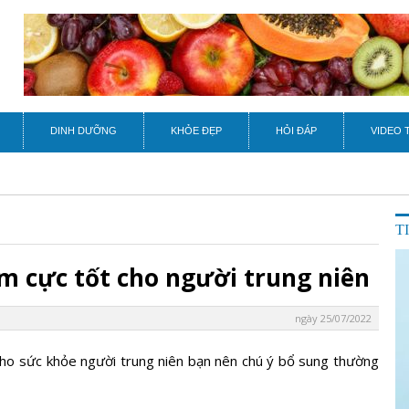
DINH DƯỠNG
KHỎE ĐẸP
HỎI ĐÁP
VIDEO 
T
m cực tốt cho người trung niên
ngày 25/07/2022
ho sức khỏe người trung niên bạn nên chú ý bổ sung thường