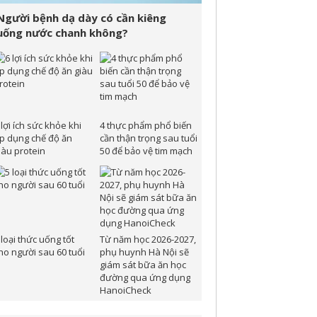
Người bệnh dạ dày có cần kiêng
uống nước chanh không?
 lợi ích sức khỏe khi
4 thực phẩm phổ biến
p dụng chế độ ăn
cần thận trọng sau tuổi
iàu protein
50 để bảo vệ tim mạch
 loại thức uống tốt
Từ năm học 2026-2027,
ho người sau 60 tuổi
phụ huynh Hà Nội sẽ
giám sát bữa ăn học
đường qua ứng dụng
HanoiCheck