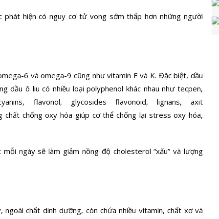
 phát hiện có nguy cơ tử vong sớm thấp hơn những người
, omega-6 và omega-9 cũng như vitamin E và K. Đặc biệt, dầu
ong dầu ô liu có nhiều loại polyphenol khác nhau như tecpen,
yanins, flavonol, glycosides flavonoid, lignans, axit
 chất chống oxy hóa giúp cơ thể chống lại stress oxy hóa,
t mỗi ngày sẽ làm giảm nồng độ cholesterol “xấu” và lượng
y, ngoài chất dinh dưỡng, còn chứa nhiều vitamin, chất xơ và