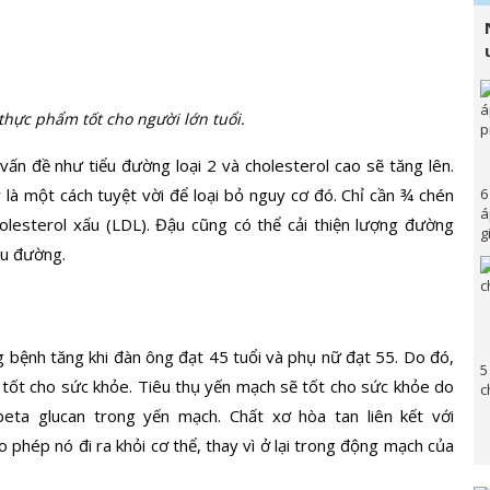
thực phẩm tốt cho người lớn tuổi.
vấn đề như tiểu đường loại 2 và cholesterol cao sẽ tăng lên.
6
à một cách tuyệt vời để loại bỏ nguy cơ đó. Chỉ cần ¾ chén
á
lesterol xấu (LDL). Đậu cũng có thể cải thiện lượng đường
g
ểu đường.
 bệnh tăng khi đàn ông đạt 45 tuổi và phụ nữ đạt 55. Do đó,
5
ẽ tốt cho sức khỏe. Tiêu thụ yến mạch sẽ tốt cho sức khỏe do
c
beta glucan trong yến mạch. Chất xơ hòa tan liên kết với
o phép nó đi ra khỏi cơ thể, thay vì ở lại trong động mạch của