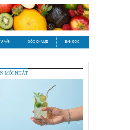
TƯ VẤN
GÓC CHA MẸ
BẠN ĐỌC
IN MỚI NHẤT