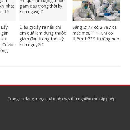
 Lấy
Điều gì xảy ra nếu chị
Sáng 21/7 có 2.787 ca
 gần
em quá lạm dụng thuốc
mắc mới, TPHCM có
 khi
giảm đau trong thời kỳ
thêm 1.739 trường hợp
c Covid-
kinh nguyệt?
đồng
Trang tin đang trong quá trình chạy thử nghiệm chờ cấp phép