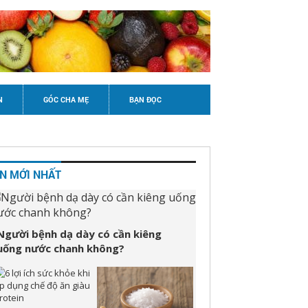
N
GÓC CHA MẸ
BẠN ĐỌC
IN MỚI NHẤT
Người bệnh dạ dày có cần kiêng
uống nước chanh không?