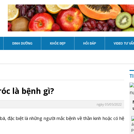
DINH DƯỠNG
KHỎE ĐẸP
HỎI ĐÁP
VIDEO TƯ VẤ
T
óc là bệnh gì?
ngày 05/05/2022
 bã, đặc biệt là những người mắc bệnh về thần kinh hoặc có hệ