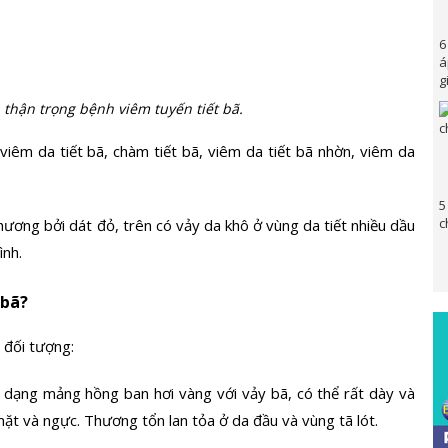
6
á
g
thận trọng bệnh viêm tuyến tiết bã.
viêm da tiết bã, chàm tiết bã, viêm da tiết bã nhờn, viêm da
5
c
thương bởi dát đỏ, trên có vảy da khô ở vùng da tiết nhiều dầu
ình.
 bã?
 đối tượng:
ở dạng mảng hồng ban hơi vàng với vảy bã, có thể rất dày và
mặt và ngực. Thương tổn lan tỏa ở da đầu và vùng tã lót.