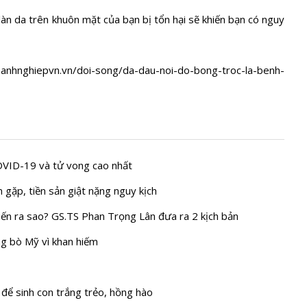
àn da trên khuôn mặt của bạn bị tổn hại sẽ khiến bạn có nguy
vn/doi-song/da-dau-noi-do-bong-troc-la-benh-
COVID-19 và tử vong cao nhất
 gặp, tiền sản giật nặng nguy kịch
biến ra sao? GS.TS Phan Trọng Lân đưa ra 2 kịch bản
ng bò Mỹ vì khan hiếm
để sinh con trắng trẻo, hồng hào