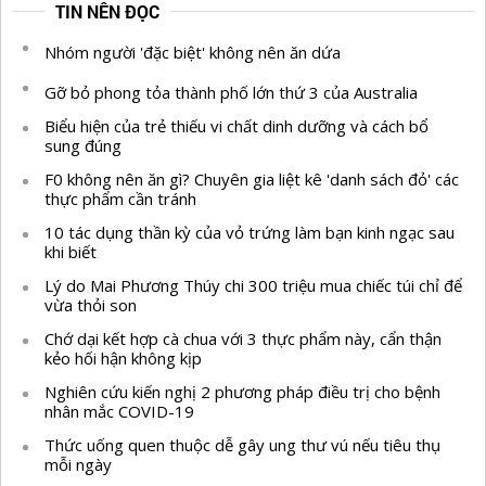
TIN NÊN ĐỌC
Nhóm người 'đặc biệt' không nên ăn dứa
Gỡ bỏ phong tỏa thành phố lớn thứ 3 của Australia
Biểu hiện của trẻ thiếu vi chất dinh dưỡng và cách bổ
sung đúng
F0 không nên ăn gì? Chuyên gia liệt kê 'danh sách đỏ' các
thực phẩm cần tránh
10 tác dụng thần kỳ của vỏ trứng làm bạn kinh ngạc sau
khi biết
Lý do Mai Phương Thúy chi 300 triệu mua chiếc túi chỉ để
vừa thỏi son
Chớ dại kết hợp cà chua với 3 thực phẩm này, cẩn thận
kẻo hối hận không kịp
Nghiên cứu kiến nghị 2 phương pháp điều trị cho bệnh
nhân mắc COVID-19
Thức uống quen thuộc dễ gây ung thư vú nếu tiêu thụ
mỗi ngày