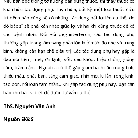
Nếu bạn đọc trong tờ hướng dẫn dùng thuốc, thì thấy thuốc có
khá nhiều tác dụng phụ. Tuy nhiên, bất kỳ một loại thuốc điều
trị bệnh nào cũng sẽ có những tác dụng bất lợi lên cơ thể, do
đó bác sĩ sẽ phải cân nhắc giữa lợi và hại khi dùng thuốc để kê
cho bệnh nhân. Đối với peg-interferon, các tác dụng phụ
thường gặp trong lâm sàng phần lớn là ở mức độ nhẹ và trung
bình, không cần hạn chế điều trị. Các tác dụng phụ hay gặp là
đau nơi tiêm, mệt, ớn lạnh, sốt, đau khớp, triệu chứng giống
cúm, trầm cảm... Ngoài ra có thể gặp giảm bạch cầu trung tính,
thiếu máu, phát ban, tăng cảm giác, nhìn mờ, lú lẫn, rong kinh,
táo bón, rối loạn tâm thần... Khi gặp tác dụng phụ này, bạn cần
báo cho bác sĩ biết để được tư vấn cụ thể.
ThS. Nguyễn Vân Anh
Nguồn SKĐS