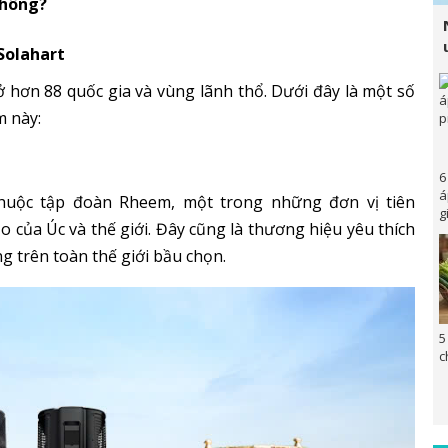
không?
Solahart
ở hơn 88 quốc gia và vùng lãnh thổ. Dưới đây là một số
m này:
6
á
 thuộc tập đoàn Rheem, một trong những đơn vị tiên
g
 của Úc và thế giới. Đây cũng là thương hiệu yêu thích
g trên toàn thế giới bầu chọn.
5
c