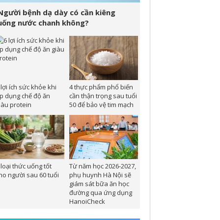
Người bệnh dạ dày có cần kiêng
uống nước chanh không?
 lợi ích sức khỏe khi
4 thực phẩm phổ biến
p dụng chế độ ăn
cần thận trọng sau tuổi
iàu protein
50 để bảo vệ tim mạch
 loại thức uống tốt
Từ năm học 2026-2027,
ho người sau 60 tuổi
phụ huynh Hà Nội sẽ
giám sát bữa ăn học
đường qua ứng dụng
HanoiCheck