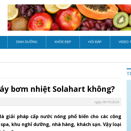
DINH DƯỠNG
KHỎE ĐẸP
HỎI ĐÁP
VIDEO 
T
áy bơm nhiệt Solahart không?
ngày 08/10/2024
à giải pháp cấp nước nóng phổ biến cho các công
 spa, khu nghỉ dưỡng, nhà hàng, khách sạn. Vậy loại