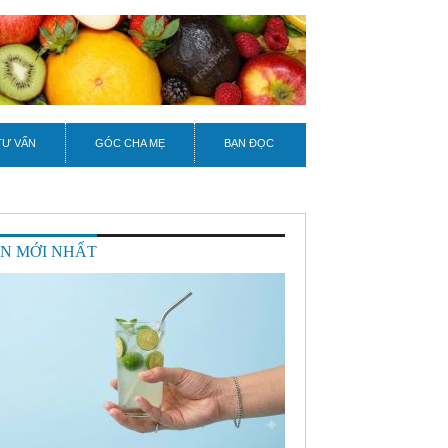
TƯ VẤN
GÓC CHA MẸ
BẠN ĐỌC
IN MỚI NHẤT