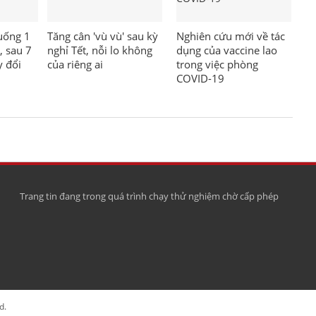
uống 1
Tăng cân 'vù vù' sau kỳ
Nghiên cứu mới về tác
, sau 7
nghỉ Tết, nỗi lo không
dụng của vaccine lao
y đổi
của riêng ai
trong việc phòng
COVID-19
Trang tin đang trong quá trình chạy thử nghiệm chờ cấp phép
d.