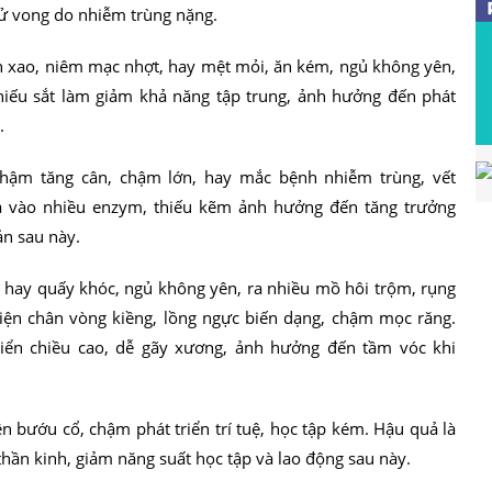
tử vong do nhiễm trùng nặng.
anh xao, niêm mạc nhợt, hay mệt mỏi, ăn kém, ngủ không yên,
hiếu sắt làm giảm khả năng tập trung, ảnh hưởng đến phát
.
 chậm tăng cân, chậm lớn, hay mắc bệnh nhiễm trùng, vết
a vào nhiều enzym, thiếu kẽm ảnh hưởng đến tăng trưởng
ản sau này.
rẻ hay quấy khóc, ngủ không yên, ra nhiều mồ hôi trộm, rụng
iện chân vòng kiềng, lồng ngực biến dạng, chậm mọc răng.
riển chiều cao, dễ gãy xương, ảnh hưởng đến tầm vóc khi
hiện bướu cổ, chậm phát triển trí tuệ, học tập kém. Hậu quả là
n thần kinh, giảm năng suất học tập và lao động sau này.