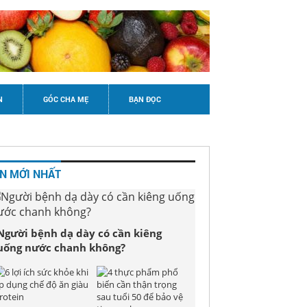
N
GÓC CHA MẸ
BẠN ĐỌC
IN MỚI NHẤT
Người bệnh dạ dày có cần kiêng
uống nước chanh không?