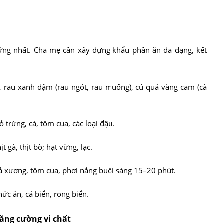
ững nhất. Cha mẹ cần xây dựng khẩu phần ăn đa dạng, kết
a, rau xanh đậm (rau ngót, rau muống), củ quả vàng cam (cà
đỏ trứng, cá, tôm cua, các loại đậu.
t gà, thịt bò; hạt vừng, lạc.
cả xương, tôm cua, phơi nắng buổi sáng 15–20 phút.
hức ăn, cá biển, rong biển.
ăng cường vi chất