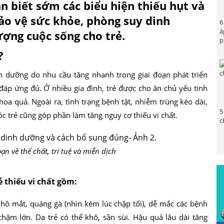
ận biết sớm các biểu hiện thiếu hụt và
bảo vệ sức khỏe, phòng suy dinh
6
á
ợng cuộc sống cho trẻ.
p
?
nh dưỡng do nhu cầu tăng nhanh trong giai đoạn phát triển
áp ứng đủ. Ở nhiều gia đình, trẻ được cho ăn chủ yếu tinh
hoa quả. Ngoài ra, tình trạng bệnh tật, nhiễm trùng kéo dài,
5
 trẻ cũng góp phần làm tăng nguy cơ thiếu vi chất.
c
oạn về thể chất, trí tuệ và miễn dịch
 thiếu vi chất gồm:
 khô mắt, quáng gà (nhìn kém lúc chập tối), dễ mắc các bệnh
hậm lớn. Da trẻ có thể khô, sần sùi. Hậu quả lâu dài tăng