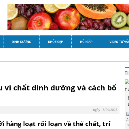
DINH DƯỠNG
KHỎE ĐẸP
HỎI ĐÁP
VIDEO TƯ VẤ
T
ếu vi chất dinh dưỡng và cách bổ
ngày 15/09/2025
i hàng loạt rối loạn về thể chất, trí