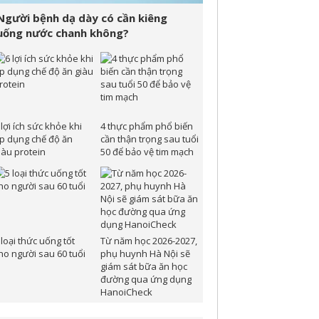
Người bệnh dạ dày có cần kiêng
uống nước chanh không?
 lợi ích sức khỏe khi
4 thực phẩm phổ biến
p dụng chế độ ăn
cần thận trọng sau tuổi
iàu protein
50 để bảo vệ tim mạch
 loại thức uống tốt
Từ năm học 2026-2027,
ho người sau 60 tuổi
phụ huynh Hà Nội sẽ
giám sát bữa ăn học
đường qua ứng dụng
HanoiCheck