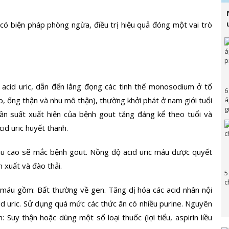
 có biện pháp phòng ngừa, điều trị hiệu quả đóng một vai trò
a acid uric, dẫn đến lắng đọng các tinh thể monosodium ở tổ
6
á
, ống thận và nhu mô thận), thường khởi phát ở nam giới tuổi
g
ần suất xuất hiện của bệnh gout tăng đáng kể theo tuổi và
id uric huyết thanh.
u cao sẽ mắc bệnh gout. Nồng độ acid uric máu được quyết
n xuất và đào thải.
5
c
 máu gồm: Bất thường về gen. Tăng dị hóa các acid nhân nội
id uric. Sử dụng quá mức các thức ăn có nhiều purine. Nguyên
: Suy thận hoặc dùng một số loại thuốc (lợi tiểu, aspirin liều