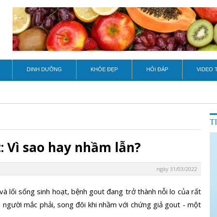
DINH DƯỠNG
KHỎE ĐẸP
HỎI ĐÁP
VIDEO 
T
: Vì sao hay nhầm lẫn?
ngày 31/03/2022
 và lối sống sinh hoạt, bệnh gout đang trở thành nỗi lo của rất
u người mắc phải, song đôi khi nhầm với chứng giả gout - một