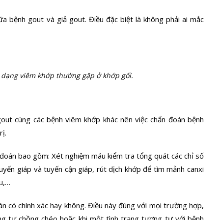
ữa bệnh gout và giả gout. Điều đặc biệt là không phải ai mắc
t dạng viêm khớp thường gặp ở khớp gối.
gout cùng các bệnh viêm khớp khác nên việc chẩn đoán bệnh
rị.
 đoán bao gồm: Xét nghiệm máu kiểm tra tổng quát các chỉ số
tuyến giáp và tuyến cận giáp, rút dịch khớp để tìm mảnh canxi
u,…
án có chính xác hay không. Điều này đúng với mọi trường hợp,
ơng tự chồng chéo hoặc khi một tình trạng tương tự với bệnh