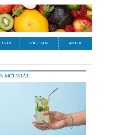
TƯ VẤN
GÓC CHA MẸ
BẠN ĐỌC
IN MỚI NHẤT