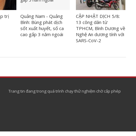
p trị
Quảng Nam - Quảng
CẬP NHẬT DỊCH 5/8:
Bình: Bùng phát dịch
13 công dân từ
sốt xuất huyết, số ca
TPHCM, Bình Dương về
cao gấp 3 năm ngoái
Nghệ An dương tính với
SARS-CoV-2
Trang tin đang trong quá trình chạy thử nghiệm chờ cấp phép