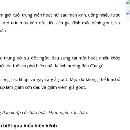
 giới tuổi trung niên hoặc nữ sau mãn kinh, uống nhiều rượu
 acid uric máu kéo dài, tiền căn gia đình mắc bệnh gout, sử
máu.
c trưng bởi sự đột ngột, đau sưng tại một hoặc nhiều khớp
i lớn tuổi và phổ biến nhất là ảnh hưởng đến đầu gối.
 trong các khớp và gây ra giả gout. Mặc dù không thể loại bỏ
giúp làm giảm cơn đau và giảm viêm giả gout.
g đau khớp cổ chân hoặc khớp ngón cái chân.
n biệt qua biểu hiện bệnh