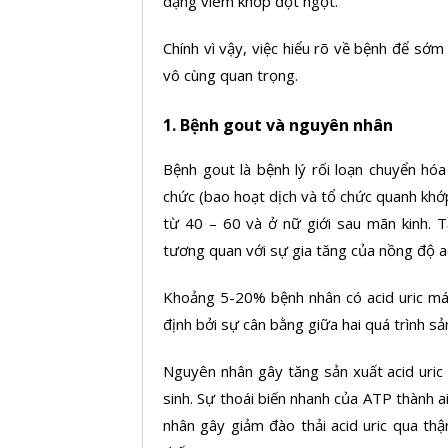
dạng viêm khớp đột ngột.
Chính vì vậy, việc hiểu rõ về bệnh để sớm
vô cùng quan trọng.
1. Bệnh gout và nguyên nhân
Bệnh gout là bệnh lý rối loạn chuyển hó
chức (bao hoạt dịch và tổ chức quanh khớp
từ 40 – 60 và ở nữ giới sau mãn kinh. T
tương quan với sự gia tăng của nồng độ ac
Khoảng 5-20% bệnh nhân có acid uric má
định bởi sự cân bằng giữa hai quá trình sả
Nguyên nhân gây tăng sản xuất acid uric
sinh. Sự thoái biến nhanh của ATP thành a
nhân gây giảm đào thải acid uric qua thận