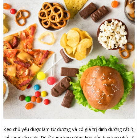
Kẹo chủ yếu được làm từ đường và có giá trị dinh dưỡng rất ít,
chỉ cung cấp calo. Dù ở dạng kẹo cứng, kẹo dẻo hay kẹo phủ sô