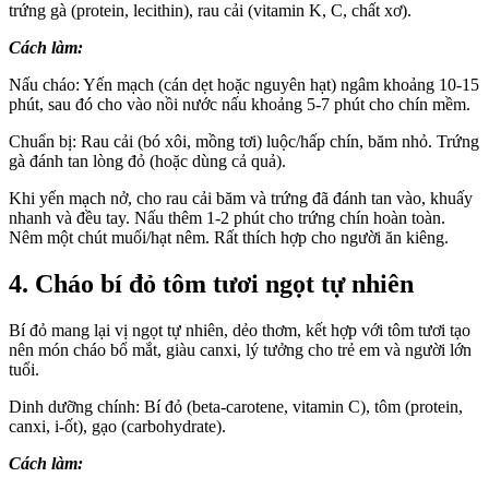
trứng gà (protein, lecithin), rau cải (vitamin K, C, chất xơ).
Cách làm:
Nấu cháo: Yến mạch (cán dẹt hoặc nguyên hạt) ngâm khoảng 10-15
phút, sau đó cho vào nồi nước nấu khoảng 5-7 phút cho chín mềm.
Chuẩn bị: Rau cải (bó xôi, mồng tơi) luộc/hấp chín, băm nhỏ. Trứng
gà đánh tan lòng đỏ (hoặc dùng cả quả).
Khi yến mạch nở, cho rau cải băm và trứng đã đánh tan vào, khuấy
nhanh và đều tay. Nấu thêm 1-2 phút cho trứng chín hoàn toàn.
Nêm một chút muối/hạt nêm. Rất thích hợp cho người ăn kiêng.
4. Cháo bí đỏ tôm tươi ngọt tự nhiên
Bí đỏ
mang lại vị ngọt tự nhiên, dẻo thơm, kết hợp với tôm tươi tạo
nên món cháo bổ mắt, giàu canxi, lý tưởng cho trẻ em và người lớn
tuổi.
Dinh dưỡng chính:
Bí đỏ
(beta-carotene, vitamin C), tôm (protein,
canxi, i-ốt), gạo (carbohydrate).
Cách làm: