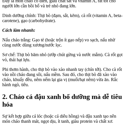
Đây là món cháo cổ điển, giàu chất sắt và vitamin A, rất tốt cho
người lớn cần bồi bổ và trẻ nhỏ đang lớn.
Dinh dưỡng chính:
Thịt bò
(đạm, sắt, kẽm), cà rốt (vitamin A, beta-
carotene), gạo (carbohydrate).
Cách làm nhanh:
Nấu cháo trắng: Gạo tẻ (hoặc trộn ít gạo nếp) vo sạch, nấu nhừ
cùng nước dùng xương/nước lọc.
Sơ chế: Thịt bò băm nhỏ (ướp chút gừng và nước mắm). Cà rốt gọt
vỏ, thái hạt lựu.
Phi thơm hành, cho thịt bò vào xào nhanh tay (chín tới). Cho cà rốt
vào nồi cháo đang sôi, nấu mềm. Sau đó, cho thịt bò đã xào vào
cháo, khuấy đều, nêm nếm lại gia vị (muối/hạt nêm) vừa ăn. Rắc
hành ngò, tiêu.
2. Cháo cá đậu xanh bổ dưỡng mà dễ tiêu
hóa
Sự kết hợp giữa cá lóc (hoặc cá diêu hồng) và
đậu xanh
tạo nên
món cháo thanh mát, ngọt dịu, ít tanh, giàu protein và chất xơ.