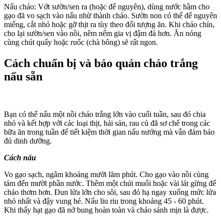
Nấu cháo: Vớt sườn/sen ra (hoặc để nguyên), dùng nước hầm cho
gạo đã vo sạch vào nấu nhừ thành cháo. Sườn non có thể để nguyên
miếng, cắt nhỏ hoặc gỡ thịt ra tùy theo đối tượng ăn. Khi cháo chín,
cho lại sườn/sen vào nồi, nêm nếm gia vị đậm đà hơn. Ăn nóng
cùng chút quẩy hoặc ruốc (chà bông) sẽ rất ngon.
Cách chuẩn bị và bảo quản cháo trắng
nấu sẵn
Bạn có thể nấu một nồi cháo trắng lớn vào cuối tuần, sau đó chia
nhỏ và kết hợp với các loại thịt, hải sản, rau củ đã sơ chế trong các
bữa ăn trong tuần để tiết kiệm thời gian nấu nướng mà vẫn đảm bảo
đủ dinh dưỡng.
Cách nấu
Vo gạo sạch, ngâm khoảng mười lăm phút. Cho gạo vào nồi cùng
tám đến mười phần nước. Thêm một chút muối hoặc vài lát gừng để
cháo thơm hơn. Đun lửa lớn cho sôi, sau đó hạ ngay xuống mức lửa
nhỏ nhất và đậy vung hé. Nấu liu riu trong khoảng 45 - 60 phút.
Khi thấy hạt gạo đã nở bung hoàn toàn và cháo sánh mịn là được.