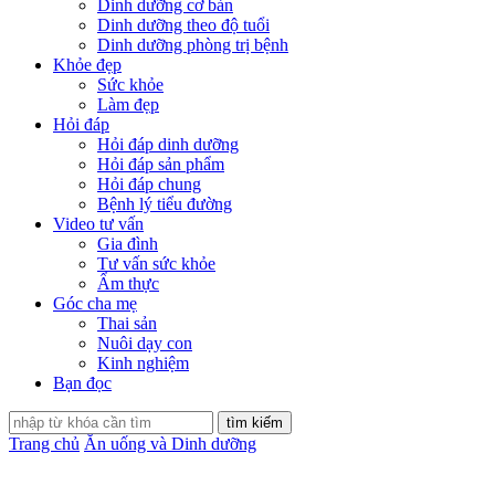
Dinh dưỡng cơ bản
Dinh dưỡng theo độ tuổi
Dinh dưỡng phòng trị bệnh
Khỏe đẹp
Sức khỏe
Làm đẹp
Hỏi đáp
Hỏi đáp dinh dưỡng
Hỏi đáp sản phẩm
Hỏi đáp chung
Bệnh lý tiểu đường
Video tư vấn
Gia đình
Tư vấn sức khỏe
Ẩm thực
Góc cha mẹ
Thai sản
Nuôi dạy con
Kinh nghiệm
Bạn đọc
Trang chủ
Ăn uống và Dinh dưỡng