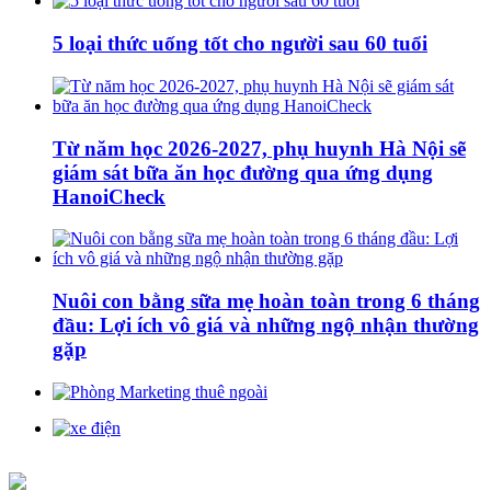
5 loại thức uống tốt cho người sau 60 tuổi
Từ năm học 2026-2027, phụ huynh Hà Nội sẽ
giám sát bữa ăn học đường qua ứng dụng
HanoiCheck
Nuôi con bằng sữa mẹ hoàn toàn trong 6 tháng
đầu: Lợi ích vô giá và những ngộ nhận thường
gặp