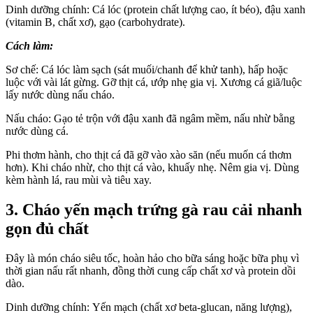
Dinh dưỡng chính: Cá lóc (protein chất lượng cao, ít béo), đậu xanh
(vitamin B, chất xơ), gạo (carbohydrate).
Cách làm:
Sơ chế: Cá lóc làm sạch (sát muối/chanh để khử tanh), hấp hoặc
luộc với vài lát gừng. Gỡ thịt cá, ướp nhẹ gia vị. Xương cá giã/luộc
lấy nước dùng nấu cháo.
Nấu cháo: Gạo tẻ trộn với đậu xanh đã ngâm mềm, nấu nhừ bằng
nước dùng cá.
Phi thơm hành, cho thịt cá đã gỡ vào xào săn (nếu muốn cá thơm
hơn). Khi cháo nhừ, cho thịt cá vào, khuấy nhẹ. Nêm gia vị. Dùng
kèm hành lá, rau mùi và tiêu xay.
3. Cháo yến mạch trứng gà rau cải nhanh
gọn đủ chất
Đây là món cháo siêu tốc, hoàn hảo cho bữa sáng hoặc bữa phụ vì
thời gian nấu rất nhanh, đồng thời cung cấp chất xơ và protein dồi
dào.
Dinh dưỡng chính:
Yến mạch
(chất xơ beta-glucan, năng lượng),