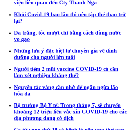
viện liên quan đến Cty Thanh Nga
Khỏi Covid-19 bao lâu thì nên tập thể thao trở
lại?
Da trắng, tóc mượt chỉ bằng cách dùng nước
vo gạo
Những lưu ý đặc biệt từ chuyên gia về dinh
dưỡng cho người lớn tuổi
Người tiêm 2 mũi vaccine COVID-19 có cần
làm xét nghiệm kháng thể?
Nguyên tắc vàng cần nhớ để ngăn ngừa lão
hóa da
Bộ trưởng Bộ Y tế: Trong tháng 7, sẽ chuyển
khoảng 12 triệu liều vắc xin COVID-19 cho các
địa phương đang có dịch
Ca tử vong thứ 38 có bệnh lý nền ung thư gan