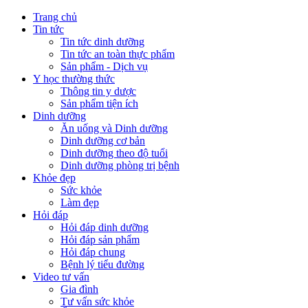
Trang chủ
Tin tức
Tin tức dinh dưỡng
Tin tức an toàn thực phẩm
Sản phẩm - Dịch vụ
Y học thường thức
Thông tin y dược
Sản phẩm tiện ích
Dinh dưỡng
Ăn uống và Dinh dưỡng
Dinh dưỡng cơ bản
Dinh dưỡng theo độ tuổi
Dinh dưỡng phòng trị bệnh
Khỏe đẹp
Sức khỏe
Làm đẹp
Hỏi đáp
Hỏi đáp dinh dưỡng
Hỏi đáp sản phẩm
Hỏi đáp chung
Bệnh lý tiểu đường
Video tư vấn
Gia đình
Tư vấn sức khỏe