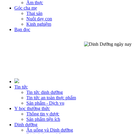
Ẩm thực
Góc cha mẹ
Thai sản
Nuôi dạy con
Kinh nghiệm
Bạn đọc
Tin tức
Tin tức dinh dưỡng
Tin tức an toàn thực phẩm
Sản phẩm - Dịch vụ
Y học thường thức
Thông tin y dược
Sản phẩm tiện ích
Dinh dưỡng
Ăn uống và Dinh dưỡng