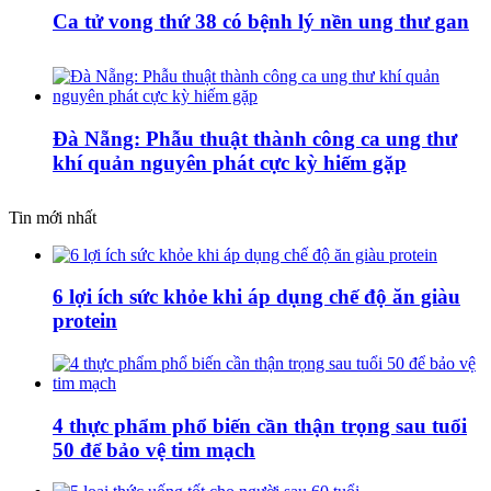
Ca tử vong thứ 38 có bệnh lý nền ung thư gan
Đà Nẵng: Phẫu thuật thành công ca ung thư
khí quản nguyên phát cực kỳ hiếm gặp
Tin mới nhất
6 lợi ích sức khỏe khi áp dụng chế độ ăn giàu
protein
4 thực phẩm phổ biến cần thận trọng sau tuổi
50 để bảo vệ tim mạch