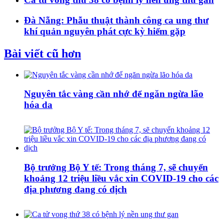
Đà Nẵng: Phẫu thuật thành công ca ung thư
khí quản nguyên phát cực kỳ hiếm gặp
Bài viết cũ hơn
Nguyên tắc vàng cần nhớ để ngăn ngừa lão
hóa da
Bộ trưởng Bộ Y tế: Trong tháng 7, sẽ chuyển
khoảng 12 triệu liều vắc xin COVID-19 cho các
địa phương đang có dịch