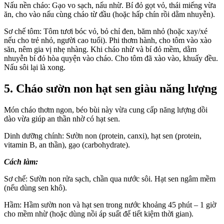
Nấu nền cháo: Gạo vo sạch, nấu nhừ. Bí đỏ gọt vỏ, thái miếng vừa
ăn, cho vào nấu cùng cháo từ đầu (hoặc hấp chín rồi dằm nhuyễn).
Sơ chế tôm: Tôm tươi bóc vỏ, bỏ chỉ đen, băm nhỏ (hoặc xay/xé
nếu cho trẻ nhỏ, người cao tuổi). Phi thơm hành, cho tôm vào xào
săn, nêm gia vị nhẹ nhàng. Khi cháo nhừ và bí đỏ mềm, dằm
nhuyễn bí đỏ hòa quyện vào cháo. Cho tôm đã xào vào, khuấy đều.
Nấu sôi lại là xong.
5. Cháo sườn non hạt sen giàu năng lượng
Món cháo thơm ngon, béo bùi này vừa cung cấp năng lượng dồi
dào vừa giúp an thần nhờ có hạt sen.
Dinh dưỡng chính: Sườn non (protein, canxi), hạt sen (protein,
vitamin B, an thần), gạo (carbohydrate).
Cách làm:
Sơ chế: Sườn non rửa sạch, chần qua nước sôi. Hạt sen ngâm mềm
(nếu dùng sen khô).
Hầm: Hầm sườn non và hạt sen trong nước khoảng 45 phút – 1 giờ
cho mềm nhừ (hoặc dùng nồi áp suất để tiết kiệm thời gian).