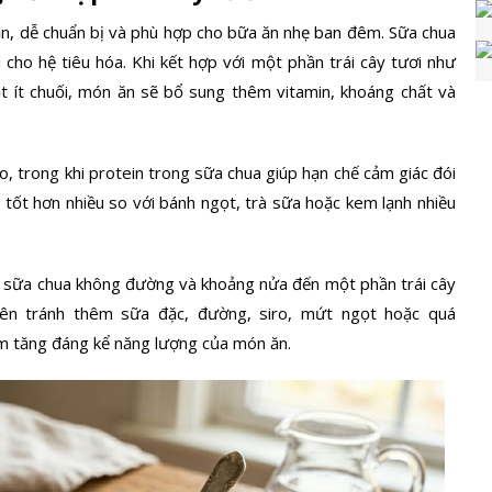
ản, dễ chuẩn bị và phù hợp cho bữa ăn nhẹ ban đêm. Sữa chua
ợi cho hệ tiêu hóa. Khi kết hợp với một phần
trái cây
tươi như
một ít chuối, món ăn sẽ bổ sung thêm vitamin, khoáng chất và
no, trong khi protein trong sữa chua giúp hạn chế cảm giác đói
tốt hơn nhiều so với bánh ngọt, trà sữa hoặc kem lạnh nhiều
 sữa chua không đường và khoảng nửa đến một phần trái cây
ên tránh thêm sữa đặc, đường, siro, mứt ngọt hoặc quá
àm tăng đáng kể năng lượng của món ăn.