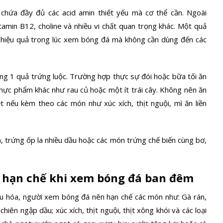
 chứa đầy đủ các acid amin thiết yếu mà cơ thể cần. Ngoài
tamin B12, choline và nhiều vi chất quan trọng khác. Một quả
i hiệu quả trong lúc xem bóng đá mà không cần dùng đến các
ng 1 quả trứng luộc. Trường hợp thực sự đói hoặc bữa tối ăn
hực phẩm khác như rau củ hoặc một ít trái cây. Không nên ăn
t nếu kèm theo các món như xúc xích, thịt nguội, mì ăn liền
n, trứng ốp la nhiều dầu hoặc các món trứng chế biến cùng bơ,
 hạn chế khi xem bóng đá ban đêm
êu hóa, người xem bóng đá nên hạn chế các món như: Gà rán,
hiên ngập dầu; xúc xích, thịt nguội, thịt xông khói và các loại