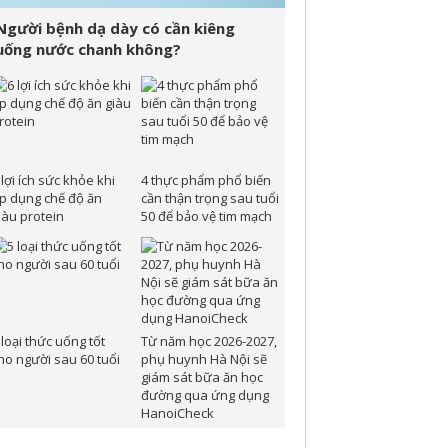
Người bệnh dạ dày có cần kiêng
uống nước chanh không?
 lợi ích sức khỏe khi
4 thực phẩm phổ biến
p dụng chế độ ăn
cần thận trọng sau tuổi
iàu protein
50 để bảo vệ tim mạch
 loại thức uống tốt
Từ năm học 2026-2027,
ho người sau 60 tuổi
phụ huynh Hà Nội sẽ
giám sát bữa ăn học
đường qua ứng dụng
HanoiCheck