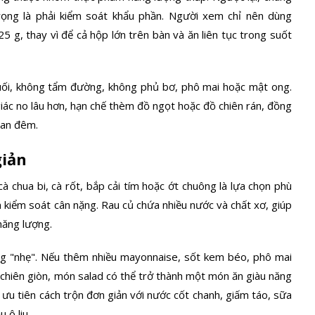
trọng là phải kiểm soát khẩu phần. Người xem chỉ nên dùng
g, thay vì để cả hộp lớn trên bàn và ăn liên tục trong suốt
uối, không tẩm đường, không phủ bơ,
phô mai
hoặc mật ong.
iác no lâu hơn, hạn chế thèm đồ ngọt hoặc đồ chiên rán, đồng
ban đêm.
giản
cà chua
bi, cà rốt, bắp cải tím hoặc ớt chuông là lựa chọn phù
kiểm soát cân nặng. Rau củ chứa nhiều nước và chất xơ, giúp
năng lượng.
ng "nhẹ". Nếu thêm nhiều mayonnaise, sốt kem béo, phô mai
ì chiên giòn, món salad có thể trở thành một món ăn giàu năng
ưu tiên cách trộn đơn giản với nước cốt chanh, giấm táo, sữa
 ô liu.