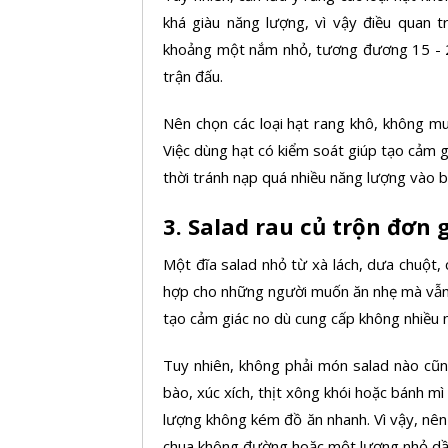
khá giàu năng lượng, vì vậy điều quan 
khoảng một nắm nhỏ, tương đương 15 - 25 
trận đấu.
Nên chọn các loại hạt rang khô, không m
Việc dùng hạt có kiểm soát giúp tạo cảm g
thời tránh nạp quá nhiều năng lượng vào 
3. Salad rau củ trộn đơn 
Một đĩa salad nhỏ từ xà lách, dưa chuột,
hợp cho những người muốn ăn nhẹ mà vẫn 
tạo cảm giác no dù cung cấp không nhiều 
Tuy nhiên, không phải món salad nào cũ
bào, xúc xích, thịt xông khói hoặc bánh m
lượng không kém đồ ăn nhanh. Vì vậy, nên 
chua không đường hoặc một lượng nhỏ dầu