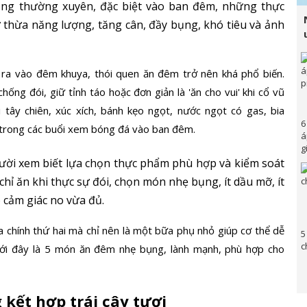
ụng thường xuyên, đặc biệt vào ban đêm, những thực
 thừa năng lượng, tăng cân, đầy bụng, khó tiêu và ảnh
ra vào đêm khuya, thói quen ăn đêm trở nên khá phổ biến.
ống đói, giữ tỉnh táo hoặc đơn giản là 'ăn cho vui' khi cổ vũ
tây chiên, xúc xích, bánh kẹo ngọt, nước ngọt có gas, bia
6
trong các buổi xem bóng đá vào ban đêm.
á
g
ời xem biết lựa chọn thực phẩm phù hợp và kiểm soát
hỉ ăn khi thực sự đói, chọn món nhẹ bụng, ít dầu mỡ, ít
 cảm giác no vừa đủ.
chính thứ hai mà chỉ nên là một bữa phụ nhỏ giúp cơ thể dễ
5
c
Dưới đây là 5 món ăn đêm nhẹ bụng, lành mạnh, phù hợp cho
kết hợp trái cây tươi