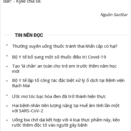
dẫn” - Kylie chia sẻ.
Nguồn SaoStar
TIN NÊN ĐỌC
Thường xuyên uống thuốc tránh thai khẩn cấp có hại?
Bộ Y tế bổ sung một số thuốc điều trị Covid-19
Tạo 'lá chắn' an toàn cho trẻ em trước thềm năm học
mới
Bộ Y tế lập tổ công tác đặc biệt xử lý ổ dịch tại Bệnh viện
Bạch Mai
Ước mơ tóc bạc hóa đen đã trở thành hiện thực
Hai bệnh nhân tiên lượng nặng tại Huế âm tính lần một
với SARS-CoV-2
Uống bia chớ dại kết hợp với 4 loại thực phẩm này, kẻo
rước thêm độc tố vào người gây bệnh