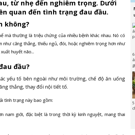
au, từ nhẹ đến nghiêm trọng. Dưới
iên quan đến tình trạng đau đầu.
nh không?
hể mà thường là triệu chứng của nhiều bệnh khác nhau. Nó có
n như căng thẳng, thiếu ngủ, đói, hoặc nghiêm trọng hơn như
 xuất huyết não...
6
á
 đau đầu?
g
các yếu tố bên ngoài như môi trường, chế độ ăn uống
ng thẳng, thay đổi nội tiết tố.
i tình trạng này bao gồm:
5
c
 nam giới, đặc biệt là trong thời kỳ kinh nguyệt, mang thai