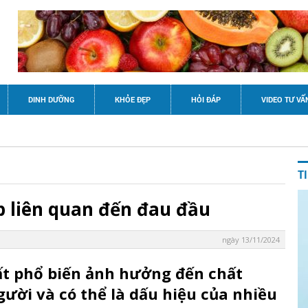
DINH DƯỠNG
KHỎE ĐẸP
HỎI ĐÁP
VIDEO TƯ VẤ
T
p liên quan đến đau đầu
ngày 13/11/2024
ất phổ biến ảnh hưởng đến chất
ười và có thể là dấu hiệu của nhiều