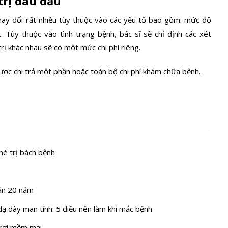
trị đau đầu
thay đổi rất nhiều tùy thuộc vào các yếu tố bao gồm: mức độ
.. Tùy thuộc vào tình trạng bệnh, bác sĩ sẽ chỉ định các xét
ị khác nhau sẽ có một mức chi phí riêng.
ược chi trả một phần hoặc toàn bộ chi phí khám chữa bệnh.
mè trị bách bệnh
gần 20 năm
ạ dày mãn tính: 5 điều nên làm khi mắc bệnh
 tươi mềm mại