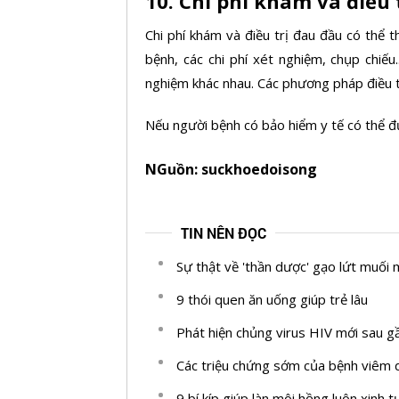
10. Chi phí khám và điều 
Chi phí khám và điều trị đau đầu có thể 
bệnh, các chi phí xét nghiệm, chụp chiếu.
nghiệm khác nhau. Các phương pháp điều tr
Nếu người bệnh có bảo hiểm y tế có thể đ
NGuồn: suckhoedoisong
TIN NÊN ĐỌC
Sự thật về 'thần dược' gạo lứt muối 
9 thói quen ăn uống giúp trẻ lâu
Phát hiện chủng virus HIV mới sau 
Các triệu chứng sớm của bệnh viêm d
9 bí kíp giúp làn môi hồng luôn xinh