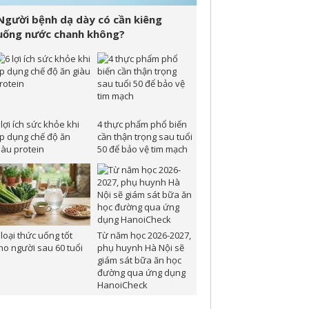
Người bệnh dạ dày có cần kiêng
uống nước chanh không?
 lợi ích sức khỏe khi
4 thực phẩm phổ biến
p dụng chế độ ăn
cần thận trọng sau tuổi
iàu protein
50 để bảo vệ tim mạch
 loại thức uống tốt
Từ năm học 2026-2027,
ho người sau 60 tuổi
phụ huynh Hà Nội sẽ
giám sát bữa ăn học
đường qua ứng dụng
HanoiCheck