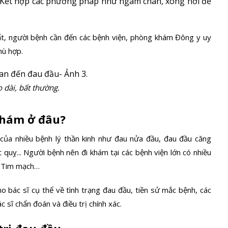
; Kết hợp các phương pháp như ngâm chân, xông hơi để
hất, người bệnh cần đến các bệnh viện, phòng khám Đông y uy
hù hợp.
 dài, bất thường.
 khám ở đâu?
của nhiều bệnh lý thần kinh như đau nửa đầu, đau đầu căng
quỵ... Người bệnh nên đi khám tại các bệnh viện lớn có nhiều
, Tim mạch…
o bác sĩ cụ thể về tình trạng đau đầu, tiền sử mắc bệnh, các
 sĩ chẩn đoán và điều trị chính xác.