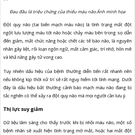
Đau đầu là triệu chứng của thiếu máu não.Ảnh minh họa
Đột quỵ não (tai biến mạch máu não) là tình trạng mất đột
ngột lưu lượng máu tới não hoặc chảy máu bên trong sọ dẫn
đến giảm, mất chức năng hoặc chết các tế bào não, là nguyên
nhân gây liệt, rối loạn ngôn ngữ, mất cảm giác, trí nhớ, hôn mê
và khả năng gây tử vong cao.
Tuy nhiên dấu hiệu của bệnh thường diễn tiến rất nhanh nên
nếu không kịp thời xử trí sẽ rất nguy hiểm tới tính mạng. Dưới
đây là dấu hiệu bất thường cảnh báo mạch máu não đang bị
tắc nghẽn có thể xảy ra đột quỵ não mà mọi người cần lưu ý.
Thị lực suy giảm
Dữ liệu lâm sàng cho thấy trước khi bị nhồi máu não, một số
bệnh nhân sẽ xuất hiện tình trạng mờ mắt, hoặc hai mắt đột